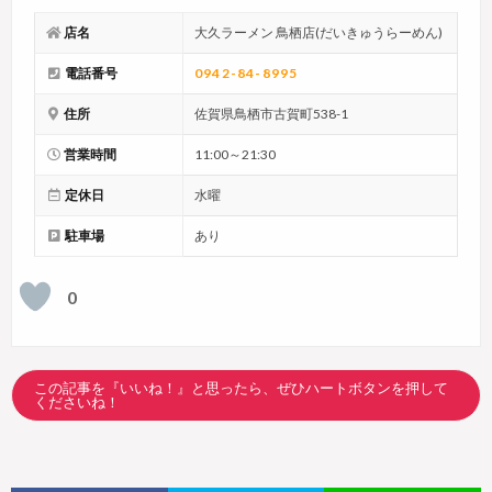
店名
大久ラーメン 鳥栖店(だいきゅうらーめん)
電話番号
0942-84-8995
住所
佐賀県鳥栖市古賀町538-1
営業時間
11:00～21:30
定休日
水曜
駐車場
あり
0
この記事を『いいね！』と思ったら、ぜひハートボタンを押して
くださいね！