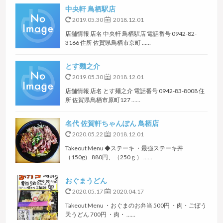
中央軒 鳥栖駅店
2019.05.30
2018.12.01
店舗情報 店名 中央軒 鳥栖駅店 電話番号 0942-82-
3166 住所 佐賀県鳥栖市京町 ……
とす麺之介
2019.05.30
2018.12.01
店舗情報 店名 とす麺之介 電話番号 0942-83-8008 住
所 佐賀県鳥栖市原町127 ……
名代 佐賀軒ちゃんぽん 鳥栖店
2020.05.22
2018.12.01
Takeout Menu ◆ステーキ ・最強ステーキ丼
（150g） 880円、（250ｇ） ……
おぐまうどん
2020.05.17
2020.04.17
Takeout Menu ・おぐまのお弁当 500円 ・肉・ごぼう
天うどん 700円 ・肉・ ……