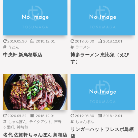
2019.05.30
2018.12.01
2019.05.30
2018.12.01
うどん
ラーメン
中央軒 新鳥栖駅店
博多ラーメン 恵比須（えび
す）
2020.05.22
2018.12.01
2019.05.30
2018.12.01
ちゃんぽん
,
テイクアウト
,
吉野
ちゃんぽん
ヶ里町
,
神埼郡
リンガーハット フレスポ鳥栖
名代 佐賀軒ちゃんぽん 鳥栖店
店