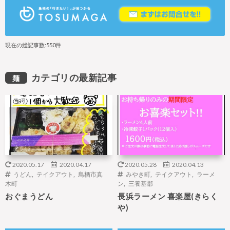
現在の総記事数:550件
カテゴリの最新記事
麺
2020.05.17
2020.04.17
2020.05.28
2020.04.13
うどん
,
テイクアウト
,
鳥栖市真
みやき町
,
テイクアウト
,
ラーメ
木町
ン
,
三養基郡
おぐまうどん
長浜ラーメン 喜楽屋(きらく
や)