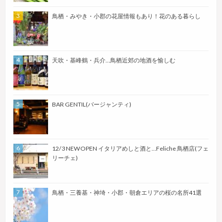
鳥栖・みやき・小郡の花屋情報もあり！花のある暮らし
天吹・基峰鶴・兵介…鳥栖近郊の地酒を愉しむ
BAR GENTIL(バージャンティ)
12/3 NEWOPEN イタリアめしと酒と…Feliche 鳥栖店(フェ
リーチェ)
鳥栖・三養基・神埼・小郡・朝倉エリアの桜の名所41選