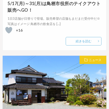
5/17(月)～31(月)は鳥栖市役所のテイクアウト
販売へGO！
1日3店舗が日替りで登場。販売希望の店舗もまだまだ受付中だ※
写真はイメージ 鳥栖市の飲食店を […]
+16
続きを読む
ニュース