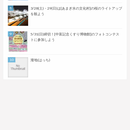
3/28(土)・29(日)は[あまぎ水の文化村]の桜のライトアップ
を観よう
5/31(日)締切！[中富記念くすり博物館]のフォトコンテス
トに参加しよう
潑地(はっち)