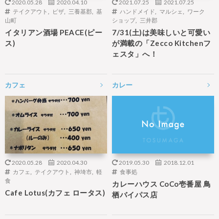
2020.05.28
2020.04.10
2021.07.25
2021.07.25
テイクアウト
,
ピザ
,
三養基郡
,
基
ハンドメイド
,
マルシェ
,
ワーク
山町
ショップ
,
三井郡
イタリアン酒場 PEACE(ピー
7/31(土)は美味しいと可愛い
ス)
が満載の「Zecco Kitchenフ
ェスタ」へ！
カフェ
カレー
2020.05.28
2020.04.30
2019.05.30
2018.12.01
カフェ
,
テイクアウト
,
神埼市
,
軽
食事処
食
カレーハウス CoCo壱番屋 鳥
Cafe Lotus(カフェ ロータス)
栖バイパス店