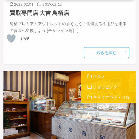
2022.02.01
2019.02.12
買取専門店 大吉 鳥栖店
鳥栖プレミアムアウトレットのすぐ近く！価値ある不用品を未来
の資金へ変換しよう [チサンイン鳥 […]
+59
続きを読む
グルメ
ショッピング
テイクアウト・出前