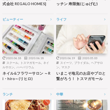
式会社 REGALO HOMES]
ッチン 寿限無(じゅげむ)
ビューティー
ライフ
2020.06.18
2020.06.18
2020.06.19
2020.05.03
スクール
,
トスマガモール
,
ネイ
スイーツ
,
ブライダル
,
ヘアサロ
ルサロン
,
ハーバリウム
ン
,
マスク
ネイル&フラワーサロン ～R
いまこそ地元のお店やプロと
i・hiro～(リヒロ)
繋がろう！ トスマガモール
ランチ
中華