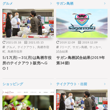
グルメ
サガン鳥栖
2021.05.18
2021.05.15
2019.12.09
2019.12.09
グルメ
,
テイクアウト
,
鳥栖市宿
Jリーグ
,
サガン鳥栖
,
サッカー
,
町
,
鳥栖市役所
試合結果
5/17(月)～31(月)は鳥栖市役
サガン鳥栖試合結果(2019年
所のテイクアウト販売へG
第34節)
O！
ショッピング
テイクアウト・出前