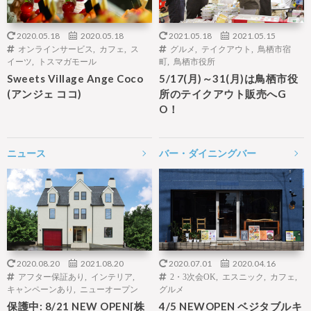
2020.05.18
2020.05.18
2021.05.18
2021.05.15
オンラインサービス
,
カフェ
,
ス
グルメ
,
テイクアウト
,
鳥栖市宿
イーツ
,
トスマガモール
町
,
鳥栖市役所
Sweets Village Ange Coco
5/17(月)～31(月)は鳥栖市役
(アンジェ ココ)
所のテイクアウト販売へG
O！
ニュース
バー・ダイニングバー
2020.08.20
2021.08.20
2020.07.01
2020.04.16
アフター保証あり
,
インテリア
,
2・3次会OK
,
エスニック
,
カフェ
,
キャンペーンあり
,
ニューオープン
グルメ
保護中: 8/21 NEW OPEN[株
4/5 NEWOPEN ベジタブルキ