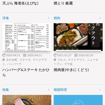
天ぷら 海老名(えびな)
焼とり 銀蔵
洋食
焼肉
2020.04.21
2020.04.21
2021.01.27
2020.02.20
みやき町
,
ステーキ
,
テイクアウ
グルメ
,
テイクアウト
,
ニューオ
ト
,
ハンバーグ
ープン
,
ママ会
ハンバーグ&ステーキ たかひ
焼肉道(やきにくどう)
ら
特集
韓国料理