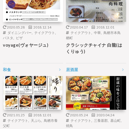
2020.05.28
2018.12.14
2020.04.17
2018.12.01
ダイニングバー
,
テイクアウト
,
テイクアウト
,
中華
,
鳥栖市本鳥
パスタ
,
ピザ
栖町
voyage(ヴォヤージュ)
クラシックチャイナ 白龍(は
くりゅう)
和食
居酒屋
2021.01.25
2018.12.01
2020.05.24
2020.04.24
テイクアウト
,
天ぷら
,
鳥栖市養
テイクアウト
,
三養基郡
,
基山町
,
父町
焼鳥