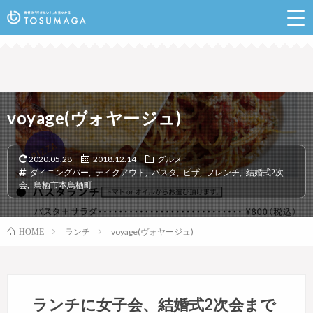
鳥栖のランチやイベントなど行きたい情報が見つかるポ
ータルサイト
voyage(ヴォヤージュ)
2020.05.28
2018.12.14
グルメ
ダイニングバー
,
テイクアウト
,
パスタ
,
ピザ
,
フレンチ
,
結婚式2次
会
,
鳥栖市本鳥栖町
ランチ
voyage(ヴォヤージュ)
HOME
ランチに女子会、結婚式2次会まで