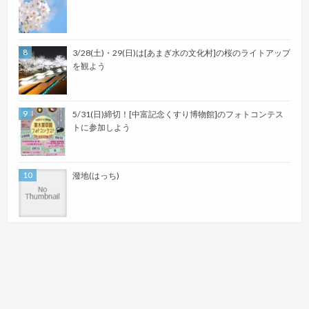
3/28(土)・29(日)は[あまぎ水の文化村]の桜のライトアップ
を観よう
5/31(日)締切！[中富記念くすり博物館]のフォトコンテス
トに参加しよう
潑地(はっち)