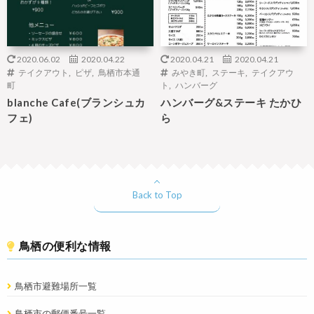
2020.06.02
2020.04.22
2020.04.21
2020.04.21
テイクアウト
,
ピザ
,
鳥栖市本通
みやき町
,
ステーキ
,
テイクアウ
町
ト
,
ハンバーグ
blanche Cafe(ブランシュカ
ハンバーグ&ステーキ たかひ
フェ)
ら
Back to Top
鳥栖の便利な情報
鳥栖市避難場所一覧
鳥栖市の郵便番号一覧