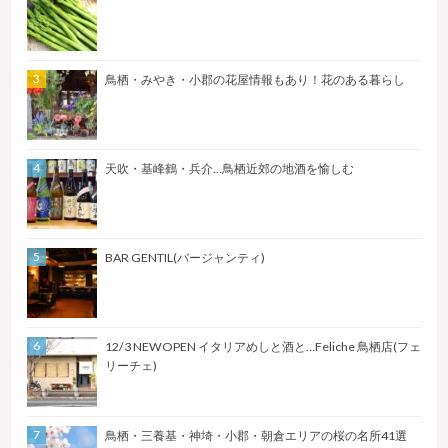
鳥栖・みやき・小郡の花屋情報もあり！花のある暮らし
天吹・基峰鶴・兵介…鳥栖近郊の地酒を愉しむ
BAR GENTIL(バージャンティ)
12/3 NEWOPEN イタリアめしと酒と…Feliche 鳥栖店(フェ
リーチェ)
鳥栖・三養基・神埼・小郡・朝倉エリアの桜の名所41選