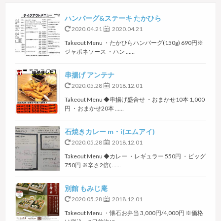
ハンバーグ&ステーキ たかひら
2020.04.21
2020.04.21
Takeout Menu ・たかひらハンバーグ(150g) 690円※
ジャポネソース ・ハン ……
串揚げ アンテナ
2020.05.28
2018.12.01
Takeout Menu ◆串揚げ盛合せ ・おまかせ10本 1,000
円 ・おまかせ20本 ……
石焼きカレー m・i(エムアイ)
2020.05.28
2018.12.01
Takeout Menu ◆カレー ・レギュラー 550円 ・ビッグ
750円 ※辛さ2倍( ……
別館 もみじ庵
2020.05.28
2018.12.01
Takeout Menu ・懐石お弁当 3,000円/4,000円 ※価格