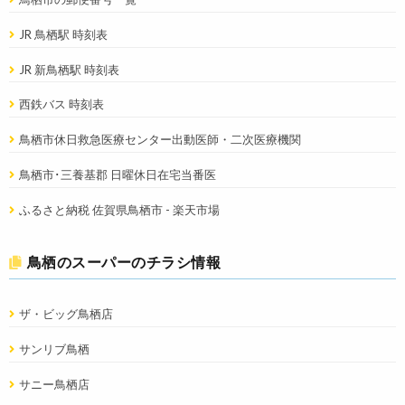
JR 鳥栖駅 時刻表
JR 新鳥栖駅 時刻表
西鉄バス 時刻表
鳥栖市休日救急医療センター出動医師・二次医療機関
鳥栖市･三養基郡 日曜休日在宅当番医
ふるさと納税 佐賀県鳥栖市 - 楽天市場
鳥栖のスーパーのチラシ情報
ザ・ビッグ鳥栖店
サンリブ鳥栖
サニー鳥栖店