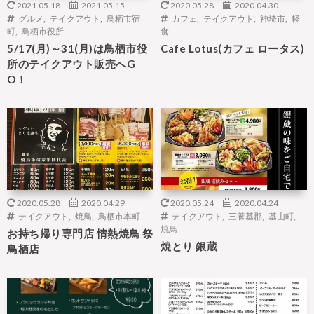
2021.05.18
2021.05.15
2020.05.28
2020.04.30
グルメ
,
テイクアウト
,
鳥栖市宿
カフェ
,
テイクアウト
,
神埼市
,
軽
町
,
鳥栖市役所
食
5/17(月)～31(月)は鳥栖市役
Cafe Lotus(カフェ ロータス)
所のテイクアウト販売へG
O！
2020.05.28
2020.04.29
2020.05.24
2020.04.24
テイクアウト
,
焼鳥
,
鳥栖市本町
テイクアウト
,
三養基郡
,
基山町
,
焼鳥
お持ち帰り専門店 情熱焼鳥 祭
焼とり 銀蔵
鳥栖店