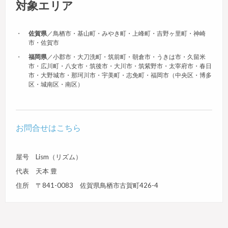
対象エリア
佐賀県
／鳥栖市・基山町・みやき町・上峰町・吉野ヶ里町・神崎
市・佐賀市
福岡県
／小郡市・大刀洗町・筑前町・朝倉市・うきは市・久留米
市・広川町・八女市・筑後市・大川市・筑紫野市・太宰府市・春日
市・大野城市・那珂川市・宇美町・志免町・福岡市（中央区・博多
区・城南区・南区）
お問合せはこちら
屋号 Lism（リズム）
代表 天本 豊
住所 〒841-0083 佐賀県鳥栖市古賀町426-4