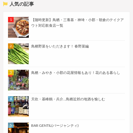
人気の記事
【随時更新】鳥栖・三養基・神埼・小郡・朝倉のテイクア
ウト対応飲食店一覧
鳥栖野菜をいただきます！ 春野菜編
鳥栖・みやき・小郡の花屋情報もあり！花のある暮らし
天吹・基峰鶴・兵介…鳥栖近郊の地酒を愉しむ
BAR GENTIL(バージャンティ)