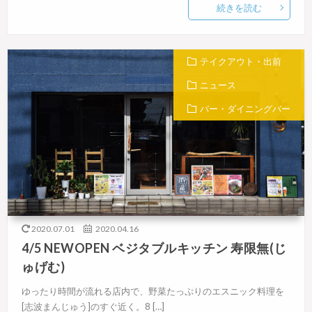
続きを読む
テイクアウト・出前
ニュース
バー・ダイニングバー
2020.07.01
2020.04.16
4/5 NEWOPEN ベジタブルキッチン 寿限無(じ
ゅげむ)
ゆったり時間が流れる店内で、野菜たっぷりのエスニック料理を
[志波まんじゅう]のすぐ近く。8 […]