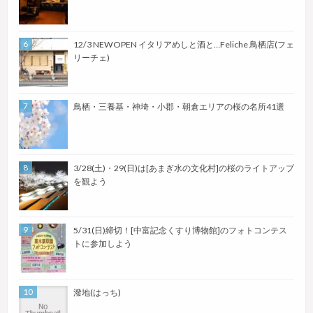
12/3 NEWOPEN イタリアめしと酒と…Feliche 鳥栖店(フェ
リーチェ)
鳥栖・三養基・神埼・小郡・朝倉エリアの桜の名所41選
3/28(土)・29(日)は[あまぎ水の文化村]の桜のライトアップ
を観よう
5/31(日)締切！[中富記念くすり博物館]のフォトコンテス
トに参加しよう
潑地(はっち)