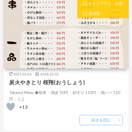
テイクアウト・出前
居酒屋
2021.01.26
2018.12.01
炭火やきとり 桜翔(おうしょう)
Takeout Menu ◆焼串 ・鶏皮 90円 ・砂ずり 110円 ・鶏ハツ 120
円 ・ […]
+13
続きを読む