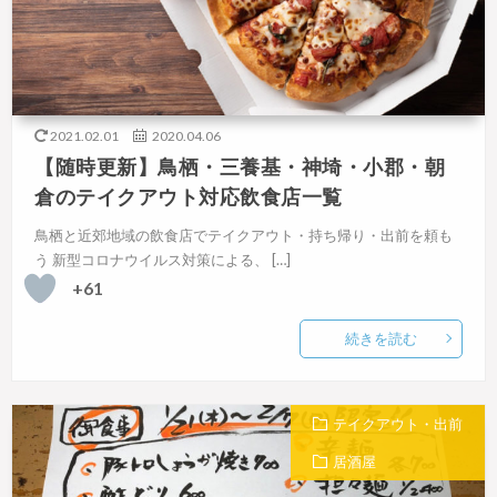
2021.02.01
2020.04.06
【随時更新】鳥栖・三養基・神埼・小郡・朝
倉のテイクアウト対応飲食店一覧
鳥栖と近郊地域の飲食店でテイクアウト・持ち帰り・出前を頼も
う 新型コロナウイルス対策による、 […]
+61
続きを読む
テイクアウト・出前
居酒屋