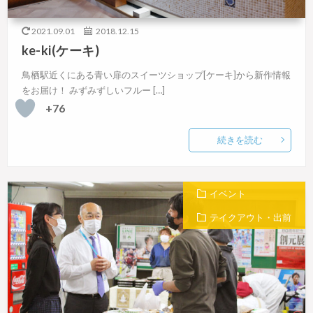
2021.09.01
2018.12.15
ke-ki(ケーキ)
鳥栖駅近くにある青い扉のスイーツショップ[ケーキ]から新作情報
をお届け！ みずみずしいフルー […]
+76
続きを読む
イベント
テイクアウト・出前