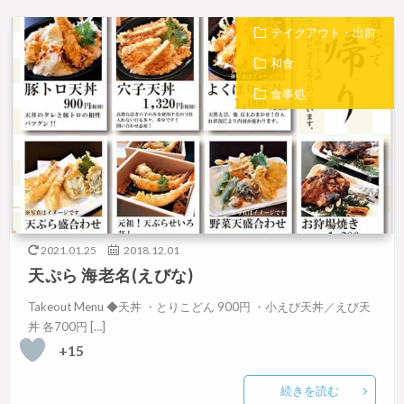
テイクアウト・出前
和食
食事処
2021.01.25
2018.12.01
天ぷら 海老名(えびな)
Takeout Menu ◆天丼 ・とりこどん 900円 ・小えび天丼／えび天
丼 各700円 […]
+15
続きを読む