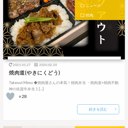
ニュース
焼肉
2021.01.27
2020.02.20
焼肉道(やきにくどう)
Takeout Menu ◆焼肉屋さんの本気！焼肉弁当 ・焼肉道×焼肉不動
神の佐賀牛弁当 1 […]
+28
続きを読む