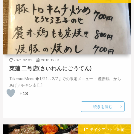
2021.02.01
2018.12.01
菜蓮 二号店(さいれんにごうてん)
Takeout Menu ◆1/21～2/7までの限定メニュー ・麓赤鶏 から
あげ／チキン南 […]
+18
続きを読む
テイクアウト・出前