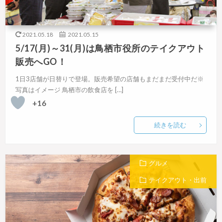
2021.05.18
2021.05.15
5/17(月)～31(月)は鳥栖市役所のテイクアウト
販売へGO！
1日3店舗が日替りで登場。販売希望の店舗もまだまだ受付中だ※
写真はイメージ 鳥栖市の飲食店を […]
+16
続きを読む
グルメ
テイクアウト・出前