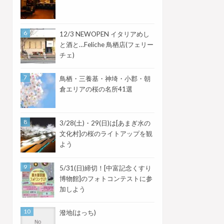
12/3 NEWOPEN イタリアめし
と酒と…Feliche 鳥栖店(フェリー
チェ)
鳥栖・三養基・神埼・小郡・朝
倉エリアの桜の名所41選
3/28(土)・29(日)は[あまぎ水の
文化村]の桜のライトアップを観
よう
5/31(日)締切！[中富記念くすり
博物館]のフォトコンテストに参
加しよう
潑地(はっち)