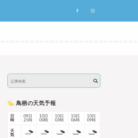
鳥栖の天気予報
日
09日
10日
10日
10日
10日
時
21時
00時
03時
06時
09時
天
気