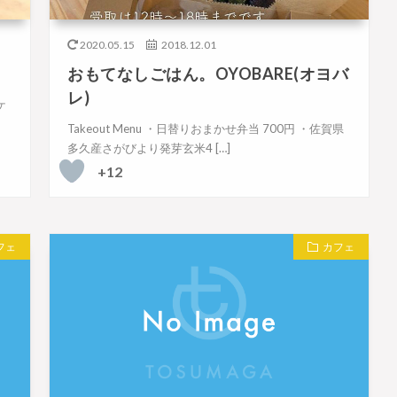
2020.05.15
2018.12.01
おもてなしごはん。OYOBARE(オヨバ
レ)
ケ
Takeout Menu ・日替りおまかせ弁当 700円 ・佐賀県
多久産さがびより発芽玄米4 […]
+12
フェ
カフェ