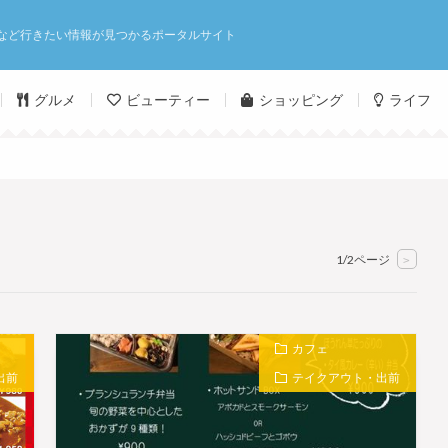
など行きたい情報が見つかるポータルサイト
グルメ
ビューティー
ショッピング
ライフ
1/2ページ
>
カフェ
出前
テイクアウト・出前