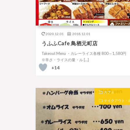
2020.12.01
2018.12.01
うふふCafe 鳥栖元町店
Takeout Menu ・カレーライス各種 800～1,580
※辛さ・ライスの量・ル […]
+14
カフェ
テイクアウト・