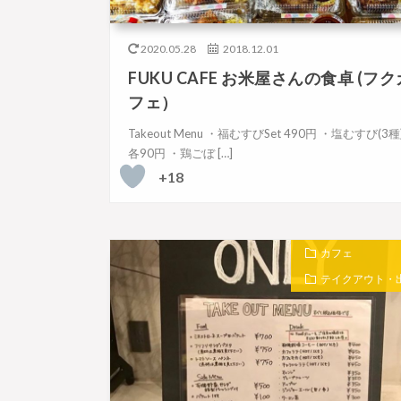
2020.05.28
2018.12.01
FUKU CAFE お米屋さんの食卓 (フク
フェ）
Takeout Menu ・福むすびSet 490円 ・塩むすび(3種
各90円 ・鶏ごぼ […]
+18
カフェ
テイクアウト・