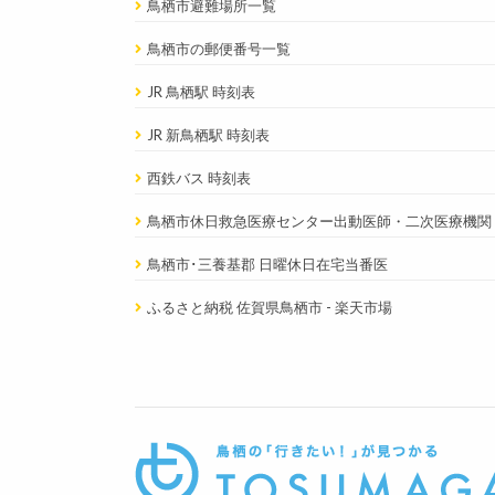
鳥栖市避難場所一覧
鳥栖市の郵便番号一覧
JR 鳥栖駅 時刻表
JR 新鳥栖駅 時刻表
西鉄バス 時刻表
鳥栖市休日救急医療センター出動医師・二次医療機関
鳥栖市･三養基郡 日曜休日在宅当番医
ふるさと納税 佐賀県鳥栖市 - 楽天市場