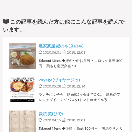
この記事を読んだ方は他にこんな記事を読んで
います。
農家茶屋 紀のや(きのや)
2020.06.01
2018.12.01
Takeout Menu ◆紀のやのお弁当 ・コロッケ弁当 500
円 ・鶏もも南蛮弁当 50 ……
voyage(ヴォヤージュ)
2020.05.28
2018.12.14
ランチに女子会、結婚式2次会までOKな、鳥栖のフ
レンチダイニング パスタ(トマトorオイル系 ……
炭焼 英(ひで)
2020.04.15
2018.12.01
Takeout Menu ◆焼鳥 ・単品 100円～ ・炭焼やきとり