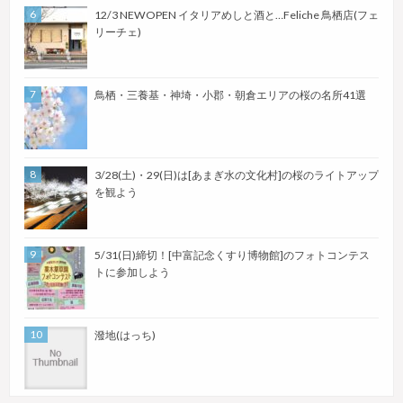
12/3 NEWOPEN イタリアめしと酒と…Feliche 鳥栖店(フェ
リーチェ)
鳥栖・三養基・神埼・小郡・朝倉エリアの桜の名所41選
3/28(土)・29(日)は[あまぎ水の文化村]の桜のライトアップ
を観よう
5/31(日)締切！[中富記念くすり博物館]のフォトコンテス
トに参加しよう
潑地(はっち)