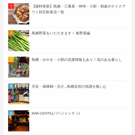
【随時更新】鳥栖・三養基・神埼・小郡・朝倉のテイクア
ウト対応飲食店一覧
鳥栖野菜をいただきます！ 春野菜編
鳥栖・みやき・小郡の花屋情報もあり！花のある暮らし
天吹・基峰鶴・兵介…鳥栖近郊の地酒を愉しむ
BAR GENTIL(バージャンティ)