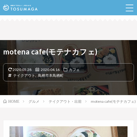
鳥栖のランチやイベントなど行きたい情報が見つかるポ
ータルサイト
motena cafe(モテナカフェ)
2020.05.28
2020.04.16
カフェ
テイクアウト
,
鳥栖市本鳥栖町
グルメ
テイクアウト・出前
motena cafe(モテナカフェ)
HOME