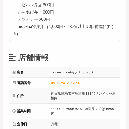
・エビハン弁当 900円
・からあげ弁当 800円
・カツカレー 900円
・motena特注弁当 1,000円～※5個以上&3日前迄に要予
約
店舗情報
店名
motena cafe(モテナカフェ)
電話番号
090-9587-1654
佐賀県鳥栖市本鳥栖町1819 (サンメッセ鳥
住所
栖内)
11:00～17:00(OS16:30)※ランチは15:00
営業時間
迄
定休日
月曜