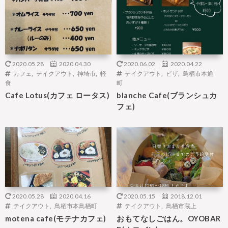
2020.05.28
2020.04.30
2020.06.02
2020.04.22
カフェ
,
テイクアウト
,
神埼市
,
軽
テイクアウト
,
ピザ
,
鳥栖市本通
食
町
Cafe Lotus(カフェ ロータス)
blanche Cafe(ブランシュカ
フェ)
2020.05.28
2020.04.16
2020.05.15
2018.12.01
テイクアウト
,
鳥栖市本鳥栖町
テイクアウト
,
鳥栖市蔵上
motena cafe(モテナカフェ)
おもてなしごはん。OYOBAR