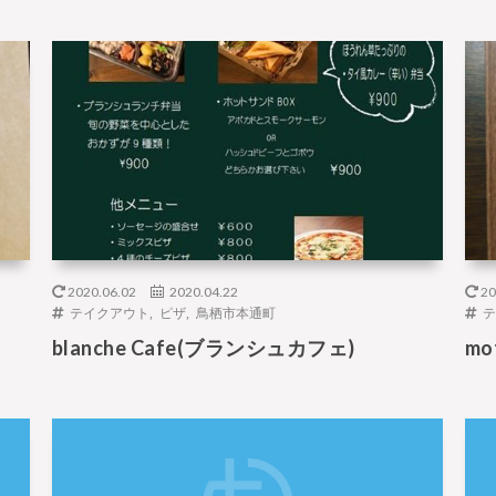
2020.06.02
2020.04.22
20
テイクアウト
,
ピザ
,
鳥栖市本通町
テ
blanche Cafe(ブランシュカフェ)
mo