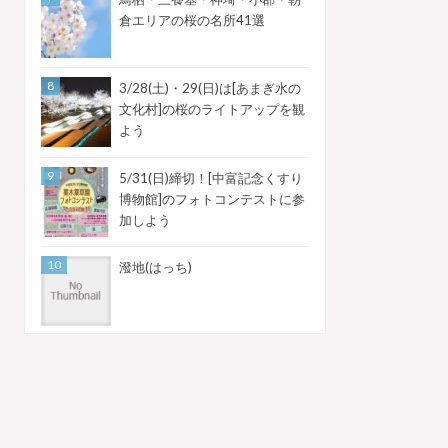
倉エリアの桜の名所41選
3/28(土)・29(日)は[あまぎ水の
文化村]の桜のライトアップを観
よう
5/31(日)締切！[中富記念くすり
博物館]のフォトコンテストに参
加しよう
潑地(はっち)