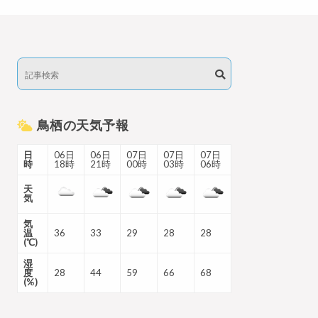
鳥栖の天気予報
日
06日
06日
07日
07日
07日
時
18時
21時
00時
03時
06時
天
気
気
温
36
33
29
28
28
(℃)
湿
度
28
44
59
66
68
(%)