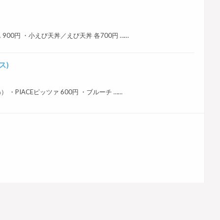
どん 900円 ・小えび天丼／えび天丼 各700円 ……
ス)
㎝） ・PIACEピッツァ 600円 ・ブルーチ ……