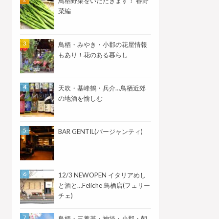
鳥栖野菜をいただきます！ 春野
菜編
鳥栖・みやき・小郡の花屋情報
もあり！花のある暮らし
天吹・基峰鶴・兵介…鳥栖近郊
の地酒を愉しむ
BAR GENTIL(バージャンティ)
12/3 NEWOPEN イタリアめし
と酒と…Feliche 鳥栖店(フェリー
チェ)
鳥栖・三養基・神埼・小郡・朝