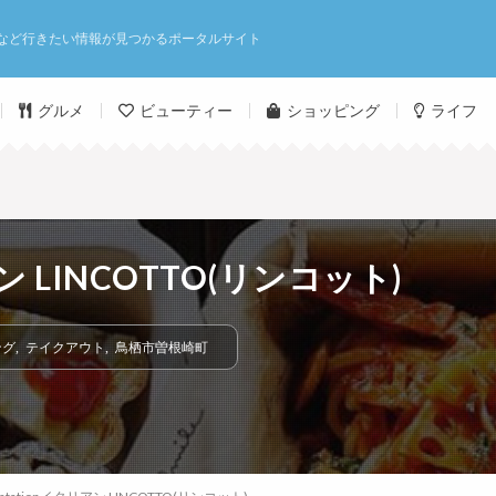
など行きたい情報が見つかるポータルサイト
グルメ
ビューティー
ショッピング
ライフ
アン LINCOTTO(リンコット)
ング
,
テイクアウト
,
鳥栖市曽根崎町