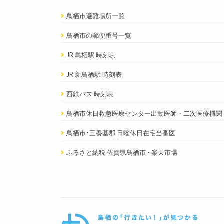
鳥栖市避難場所一覧
鳥栖市の郵便番号一覧
JR 鳥栖駅 時刻表
JR 新鳥栖駅 時刻表
西鉄バス 時刻表
鳥栖市休日救急医療センター出動医師・二次医療機関
鳥栖市･三養基郡 日曜休日在宅当番医
ふるさと納税 佐賀県鳥栖市 - 楽天市場