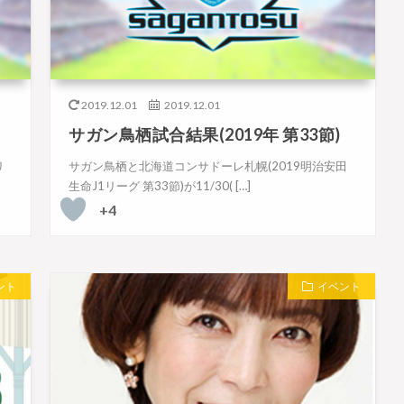
2019.12.01
2019.12.01
サガン鳥栖試合結果(2019年 第33節)
リ
サガン鳥栖と北海道コンサドーレ札幌(2019明治安田
生命J1リーグ 第33節)が11/30( […]
+4
ント
イベント