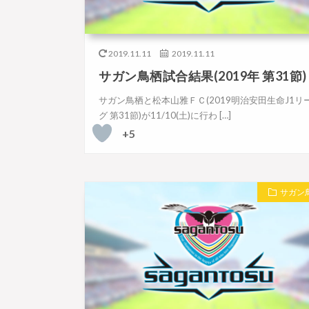
2019.11.11
2019.11.11
サガン鳥栖試合結果(2019年 第31節)
サガン鳥栖と松本山雅ＦＣ(2019明治安田生命J1リ
グ 第31節)が11/10(土)に行わ […]
+5
サガン