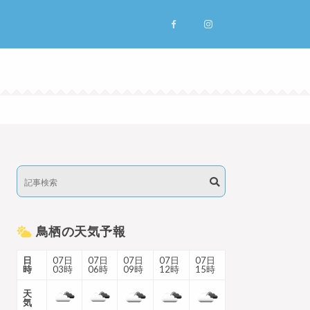
鳥栖の天気予報
日
07日
07日
07日
07日
07日
時
03時
06時
09時
12時
15時
天
気