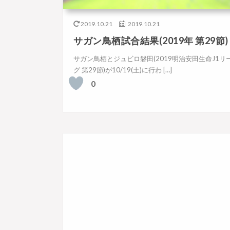
2019.10.21
2019.10.21
サガン鳥栖試合結果(2019年 第29節)
サガン鳥栖とジュビロ磐田(2019明治安田生命J1リ
グ 第29節)が10/19(土)に行わ […]
0