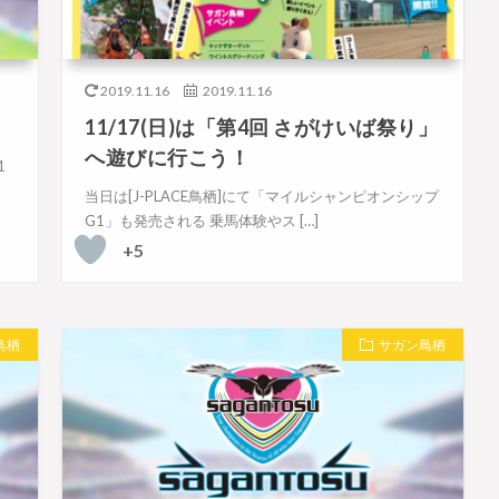
2019.11.16
2019.11.16
11/17(日)は「第4回 さがけいば祭り」
へ遊びに行こう！
1
当日は[J-PLACE鳥栖]にて「マイルシャンピオンシップ
G1」も発売される 乗馬体験やス […]
+5
鳥栖
サガン鳥栖