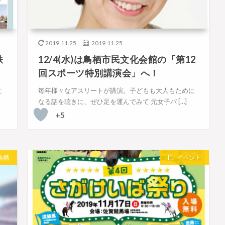
2019.11.25
2019.11.25
鉄
12/4(水)は鳥栖市民文化会館の「第12
回スポーツ特別講演会」へ！
こ
毎年様々なアスリートが講演。子どもも大人もために
なる話を聴きに、ぜひ足を運んでみて 元女子バ […]
+5
鳥栖
イベント