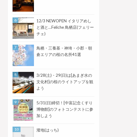
12/3 NEWOPEN イタリアめし
と酒と…Feliche 鳥栖店(フェリー
チェ)
鳥栖・三養基・神埼・小郡・朝
倉エリアの桜の名所41選
3/28(土)・29(日)は[あまぎ水の
文化村]の桜のライトアップを観
よう
5/31(日)締切！[中富記念くすり
博物館]のフォトコンテストに参
加しよう
潑地(はっち)