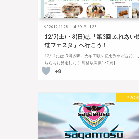
2019.11.28
2019.11.28
12/7(土)・8(日)は「第3回 ふれあい
道フェスタ」へ行こう！
12/11にはJR博多駅～大牟田駅を記念列車が走行。
ちらもお見逃しなく 鳥栖駅開業130周 […]
+8
サガン