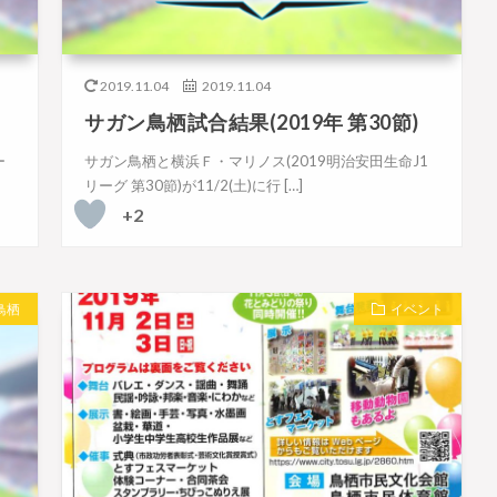
2019.11.04
2019.11.04
サガン鳥栖試合結果(2019年 第30節)
ー
サガン鳥栖と横浜Ｆ・マリノス(2019明治安田生命J1
リーグ 第30節)が11/2(土)に行 […]
+2
鳥栖
イベント