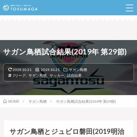
鳥栖のランチやイベントなど行きたい情報が見つかるポ
ータルサイト
サガン鳥栖試合結果(2019年 第29節)
2019.10.21
2019.10.21
サガン鳥栖
Jリーグ
,
サガン鳥栖
,
サッカー
,
試合結果
サガン鳥栖
サガン鳥栖試合結果(2019年 第29節)
HOME
サガン鳥栖とジュビロ磐田(2019明治