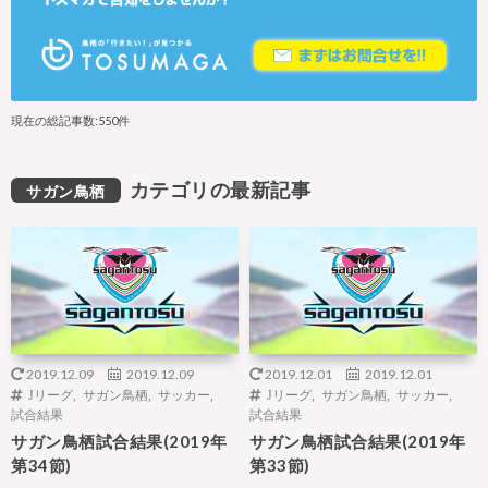
現在の総記事数:550件
カテゴリの最新記事
サガン鳥栖
2019.12.09
2019.12.09
2019.12.01
2019.12.01
Jリーグ
,
サガン鳥栖
,
サッカー
,
Jリーグ
,
サガン鳥栖
,
サッカー
,
試合結果
試合結果
サガン鳥栖試合結果(2019年
サガン鳥栖試合結果(2019年
第34節)
第33節)