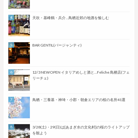
天吹・基峰鶴・兵介…鳥栖近郊の地酒を愉しむ
BAR GENTIL(バージャンティ)
12/3 NEWOPEN イタリアめしと酒と…Feliche 鳥栖店(フェ
リーチェ)
鳥栖・三養基・神埼・小郡・朝倉エリアの桜の名所41選
3/28(土)・29(日)は[あまぎ水の文化村]の桜のライトアップ
を観よう