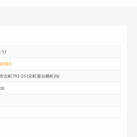
う)
-2033
京町792-55 (京町屋台横町内)
00