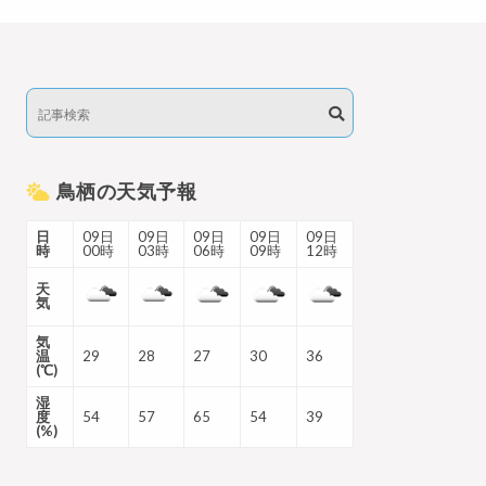
鳥栖の天気予報
日
09日
09日
09日
09日
09日
時
00時
03時
06時
09時
12時
天
気
気
温
29
28
27
30
36
(℃)
湿
度
54
57
65
54
39
(%)