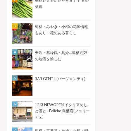
鳥栖野菜をいただきます！ 春野
菜編
鳥栖・みやき・小郡の花屋情報
もあり！花のある暮らし
天吹・基峰鶴・兵介…鳥栖近郊
の地酒を愉しむ
BAR GENTIL(バージャンティ)
12/3 NEWOPEN イタリアめし
と酒と…Feliche 鳥栖店(フェリー
チェ)
鳥栖・三養基・神埼・小郡・朝