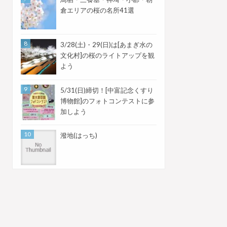
倉エリアの桜の名所41選
3/28(土)・29(日)は[あまぎ水の
文化村]の桜のライトアップを観
よう
5/31(日)締切！[中富記念くすり
博物館]のフォトコンテストに参
加しよう
潑地(はっち)