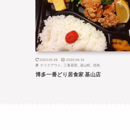
2020.05.28
2020.04.16
テイクアウト
,
三養基郡
,
基山町
,
焼鳥
博多一番どり居食家 基山店