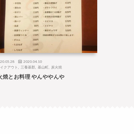
20.05.28
2020.04.10
イクアウト
,
三養基郡
,
基山町
,
炭火焼
火焼とお料理 やんややんや