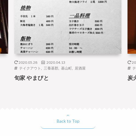
2020.05.28
2020.04.13
20
テイクアウト
,
三養基郡
,
基山町
,
居酒屋
テ
旬家 やまびと
炭
Back to Top