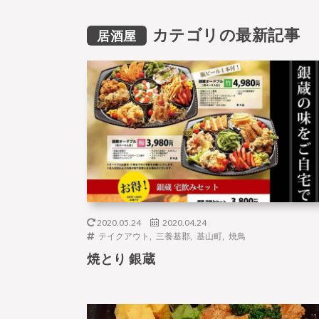
カテゴリの最新記事
居酒屋
2020.05.24
2020.04.24
テイクアウト
,
三養基郡
,
基山町
,
焼鳥
焼とり 銀蔵