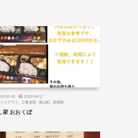
20.05.28
2020.04.17
イクアウト
,
三養基郡
,
基山町
,
居酒屋
し家 おおくぼ