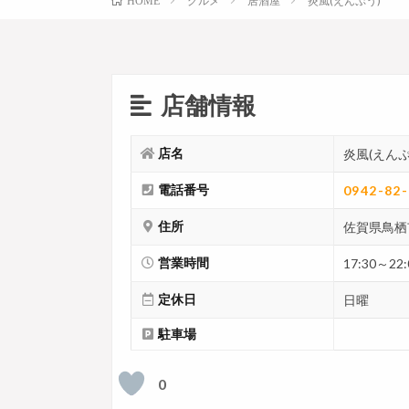
グルメ
居酒屋
炎風(えんぷう)
HOME
店舗情報
店名
炎風(えんぷ
電話番号
0942-82
住所
佐賀県鳥栖市
営業時間
17:30～22:
定休日
日曜
駐車場
0