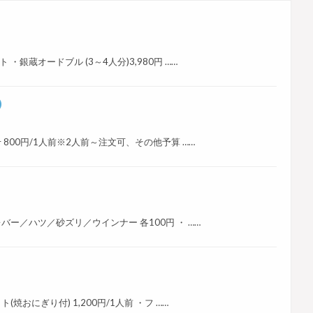
ット ・銀蔵オードブル (3～4人分)3,980円 ……
)
盛合せ 800円/1人前※2人前～注文可、その他予算 ……
皮／レバー／ハツ／砂ズリ／ウインナー 各100円 ・ ……
ット(焼おにぎり付) 1,200円/1人前 ・フ ……