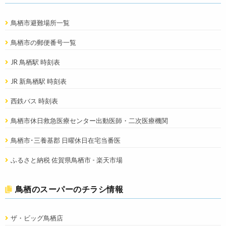
鳥栖市避難場所一覧
鳥栖市の郵便番号一覧
JR 鳥栖駅 時刻表
JR 新鳥栖駅 時刻表
西鉄バス 時刻表
鳥栖市休日救急医療センター出動医師・二次医療機関
鳥栖市･三養基郡 日曜休日在宅当番医
ふるさと納税 佐賀県鳥栖市 - 楽天市場
鳥栖のスーパーのチラシ情報
ザ・ビッグ鳥栖店