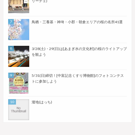
リーチェ)
鳥栖・三養基・神埼・小郡・朝倉エリアの桜の名所41選
3/28(土)・29(日)は[あまぎ水の文化村]の桜のライトアップ
を観よう
5/31(日)締切！[中富記念くすり博物館]のフォトコンテス
トに参加しよう
潑地(はっち)