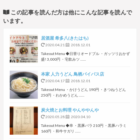
この記事を読んだ方は他にこんな記事を読んで
います。
居酒屋 希多八(きたはち)
2020.04.21
2018.12.01
Takeout Menu ◆日替りオードブル ・ガッツリおかず
盛! 3,000円 ・宅飲みツ ……
本家 人力うどん 鳥栖バイパス店
2020.04.17
2018.12.01
Takeout Menu ・かけうどん 190円 ・きつねうどん
250円 ・わかめうどん ……
炭火焼とお料理 やんややんや
2020.05.28
2020.04.10
Takeout Menu ◆串 ・黒豚バラ 210円 ・黒豚ハラミ
160円 ・和牛サガリ ……