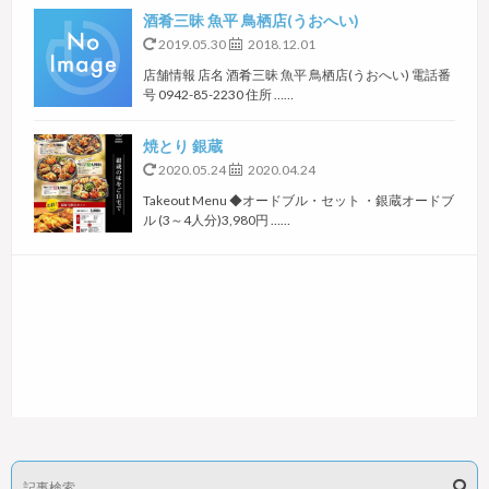
酒肴三昧 魚平 鳥栖店(うおへい)
2019.05.30
2018.12.01
店舗情報 店名 酒肴三昧 魚平 鳥栖店(うおへい) 電話番
号 0942-85-2230 住所 ……
焼とり 銀蔵
2020.05.24
2020.04.24
Takeout Menu ◆オードブル・セット ・銀蔵オードブ
ル (3～4人分)3,980円 ……