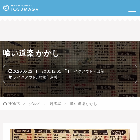
鳥栖のランチやイベントなど行きたい情報が見つかるポ
ータルサイト
喰い道楽 かかし
2020.05.22
2018.12.01
テイクアウト・出前
テイクアウト
,
鳥栖市京町
グルメ
居酒屋
喰い道楽 かかし
HOME