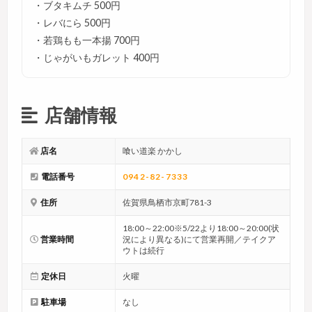
・ブタキムチ 500円
・レバにら 500円
・若鶏もも一本揚 700円
・じゃがいもガレット 400円
店舗情報
店名
喰い道楽 かかし
電話番号
0942-82-7333
住所
佐賀県鳥栖市京町781-3
18:00～22:00※5/22より18:00～20:00(状
営業時間
況により異なる)にて営業再開／テイクア
ウトは続行
定休日
火曜
駐車場
なし