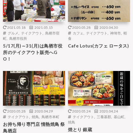
2021.05.18
2021.05.15
2020.05.28
2020.04.30
グルメ
,
テイクアウト
,
鳥栖市宿
カフェ
,
テイクアウト
,
神埼市
,
軽
町
,
鳥栖市役所
食
5/17(月)～31(月)は鳥栖市役
Cafe Lotus(カフェ ロータス)
所のテイクアウト販売へG
O！
2020.05.28
2020.04.29
2020.05.24
2020.04.24
テイクアウト
,
焼鳥
,
鳥栖市本町
テイクアウト
,
三養基郡
,
基山町
,
焼鳥
お持ち帰り専門店 情熱焼鳥 祭
焼とり 銀蔵
鳥栖店