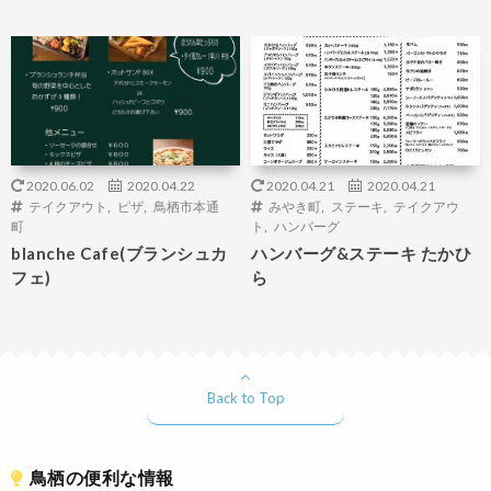
2020.06.02
2020.04.22
2020.04.21
2020.04.21
テイクアウト
,
ピザ
,
鳥栖市本通
みやき町
,
ステーキ
,
テイクアウ
町
ト
,
ハンバーグ
blanche Cafe(ブランシュカ
ハンバーグ&ステーキ たかひ
フェ)
ら
Back to Top
鳥栖の便利な情報