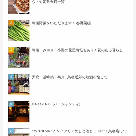
ウト対応飲食店一覧
鳥栖野菜をいただきます！ 春野菜編
鳥栖・みやき・小郡の花屋情報もあり！花のある暮らし
天吹・基峰鶴・兵介…鳥栖近郊の地酒を愉しむ
BAR GENTIL(バージャンティ)
12/3 NEWOPEN イタリアめしと酒と…Feliche 鳥栖店(フェ