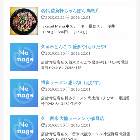
名代 佐賀軒ちゃんぽん 鳥栖店
2020.05.22
2018.12.01
Takeout Menu ◆ステーキ ・最強ステーキ丼
（150g） 880円、（250ｇ） ……
久留米とんこつ 盛多や(もりたや)
2019.05.30
2018.12.01
店舗情報 店名 久留米とんこつ 盛多や(もりたや) 電話
番号 0942-84-7058 住所 ……
博多ラーメン 恵比須（えびす）
2019.05.30
2018.12.01
店舗情報 店名 博多ラーメン 恵比須（えびす） 電話番
号 0942-84-3482 住所 佐 ……
久゛留米 大龍ラーメン 小森野店
2019.05.30
2018.12.01
店舗情報 店名 久゛留米 大龍ラーメン 小森野店 電話番
号 0942-84-0559 住所 ……