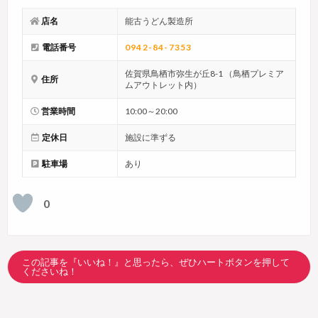
店名
能古うどん製造所
電話番号
0942-84-7353
佐賀県鳥栖市弥生が丘8-1 （鳥栖プレミア
住所
ムアウトレット内）
営業時間
10:00～20:00
定休日
施設に準ずる
駐車場
あり
0
この記事を『いいね！』と思ったら、ぜひハートボタンを押して
くださいね！