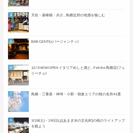
天吹・基峰鶴・兵介…鳥栖近郊の地酒を愉しむ
BAR GENTIL(バージャンティ)
12/3 NEWOPEN イタリアめしと酒と…Feliche 鳥栖店(フェ
リーチェ)
鳥栖・三養基・神埼・小郡・朝倉エリアの桜の名所41選
3/28(土)・29(日)は[あまぎ水の文化村]の桜のライトアップ
を観よう