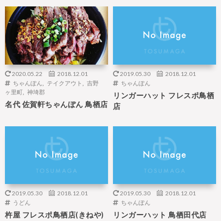
2020.05.22
2018.12.01
2019.05.30
2018.12.01
ちゃんぽん
,
テイクアウト
,
吉野
ちゃんぽん
ヶ里町
,
神埼郡
リンガーハット フレスポ鳥栖
名代 佐賀軒ちゃんぽん 鳥栖店
店
2019.05.30
2018.12.01
2019.05.30
2018.12.01
うどん
ちゃんぽん
杵屋 フレスポ鳥栖店(きねや)
リンガーハット 鳥栖田代店