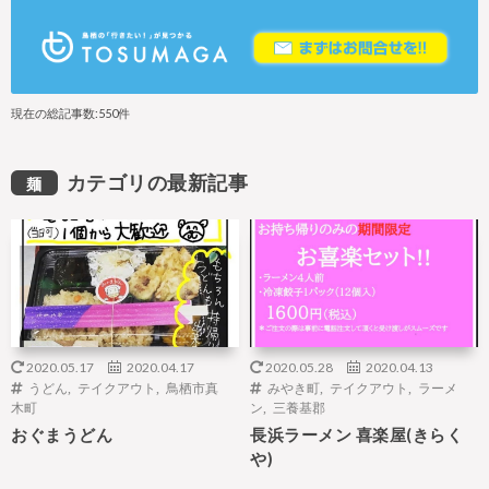
現在の総記事数:550件
カテゴリの最新記事
麺
2020.05.17
2020.04.17
2020.05.28
2020.04.13
うどん
,
テイクアウト
,
鳥栖市真
みやき町
,
テイクアウト
,
ラーメ
木町
ン
,
三養基郡
おぐまうどん
長浜ラーメン 喜楽屋(きらく
や)