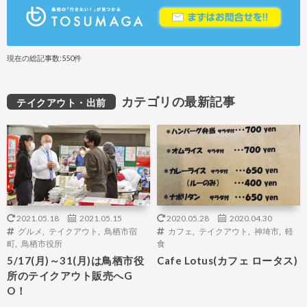
現在の総記事数:550件
カテゴリの最新記事
テイクアウト・出前
2021.05.18
2021.05.15
2020.05.28
2020.04.30
グルメ
,
テイクアウト
,
鳥栖市宿
カフェ
,
テイクアウト
,
神埼市
,
軽
町
,
鳥栖市役所
食
5/17(月)～31(月)は鳥栖市役
Cafe Lotus(カフェ ロータス)
所のテイクアウト販売へG
O！