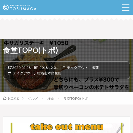
鳥栖のランチやイベントなど行きたい情報が見つかるポ
ータルサイト
食堂TOPO(トポ)
2020.05.28
2018.12.01
テイクアウト・出前
テイクアウト
,
鳥栖市本鳥栖町
グルメ
洋食
食堂TOPO(トポ)
HOME