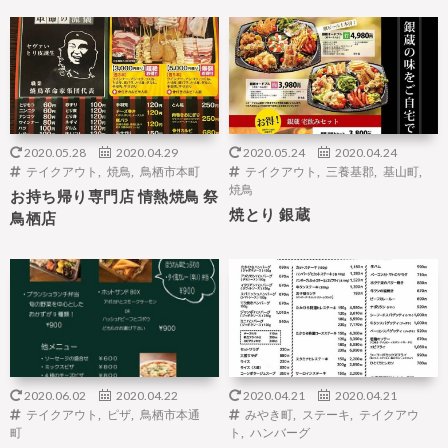
2020.05.28
2020.04.29
2020.05.24
2020.04.24
テイクアウト
,
焼鳥
,
鳥栖市本町
テイクアウト
,
三養基郡
,
基山町
,
焼鳥
お持ち帰り専門店 情熱焼鳥 祭
焼とり 銀蔵
鳥栖店
2020.06.02
2020.04.22
2020.04.21
2020.04.21
テイクアウト
,
ピザ
,
鳥栖市本通
みやき町
,
ステーキ
,
テイクアウ
町
ト
,
ハンバーグ