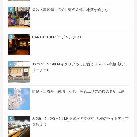
天吹・基峰鶴・兵介…鳥栖近郊の地酒を愉しむ
BAR GENTIL(バージャンティ)
12/3 NEWOPEN イタリアめしと酒と…Feliche 鳥栖店(フェ
リーチェ)
鳥栖・三養基・神埼・小郡・朝倉エリアの桜の名所41選
3/28(土)・29(日)は[あまぎ水の文化村]の桜のライトアップ
を観よう