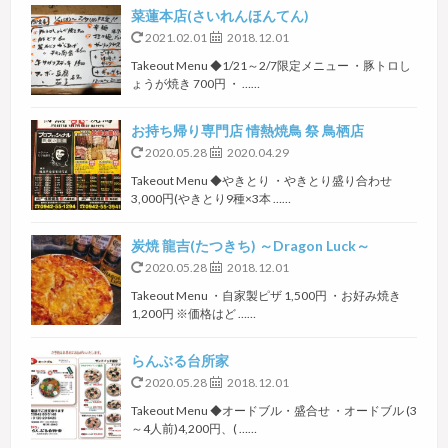
菜蓮本店(さいれんほんてん)
2021.02.01
2018.12.01
Takeout Menu ◆1/21～2/7限定メニュー ・豚トロし
ょうが焼き 700円 ・ ……
お持ち帰り専門店 情熱焼鳥 祭 鳥栖店
2020.05.28
2020.04.29
Takeout Menu ◆やきとり ・やきとり盛り合わせ
3,000円(やきとり9種×3本 ……
炭焼 龍吉(たつきち) ～Dragon Luck～
2020.05.28
2018.12.01
Takeout Menu ・自家製ピザ 1,500円 ・お好み焼き
1,200円 ※価格はど ……
らんぶる台所家
2020.05.28
2018.12.01
Takeout Menu ◆オードブル・盛合せ ・オードブル (3
～4人前)4,200円、( ……