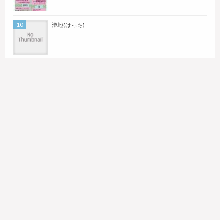
潑地(はっち)