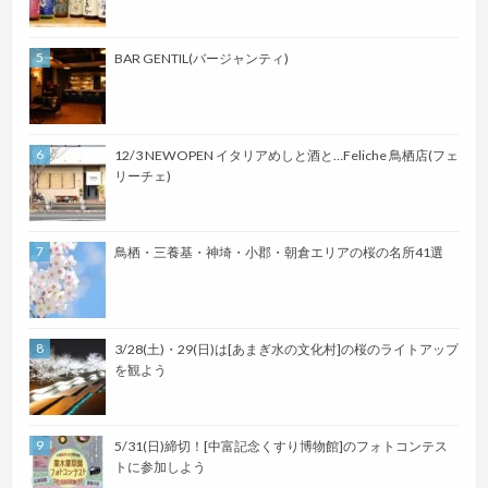
BAR GENTIL(バージャンティ)
12/3 NEWOPEN イタリアめしと酒と…Feliche 鳥栖店(フェ
リーチェ)
鳥栖・三養基・神埼・小郡・朝倉エリアの桜の名所41選
3/28(土)・29(日)は[あまぎ水の文化村]の桜のライトアップ
を観よう
5/31(日)締切！[中富記念くすり博物館]のフォトコンテス
トに参加しよう