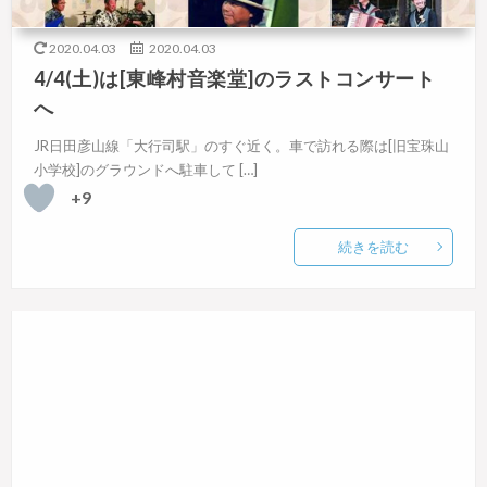
2020.04.03
2020.04.03
4/4(土)は[東峰村音楽堂]のラストコンサート
へ
JR日田彦山線「大行司駅」のすぐ近く。車で訪れる際は[旧宝珠山
小学校]のグラウンドへ駐車して […]
+9
続きを読む