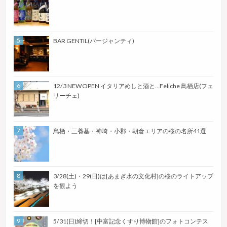
BAR GENTIL(バージャンティ)
12/3 NEWOPEN イタリアめしと酒と…Feliche 鳥栖店(フェ
リーチェ)
鳥栖・三養基・神埼・小郡・朝倉エリアの桜の名所41選
3/28(土)・29(日)は[あまぎ水の文化村]の桜のライトアップ
を観よう
5/31(日)締切！[中富記念くすり博物館]のフォトコンテス