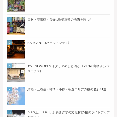
天吹・基峰鶴・兵介…鳥栖近郊の地酒を愉しむ
BAR GENTIL(バージャンティ)
12/3 NEWOPEN イタリアめしと酒と…Feliche 鳥栖店(フェ
リーチェ)
鳥栖・三養基・神埼・小郡・朝倉エリアの桜の名所41選
3/28(土)・29(日)は[あまぎ水の文化村]の桜のライトアップ