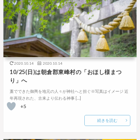
2020.10.14
2020.10.14
10/25(日)は朝倉郡東峰村の「おほし様まつ
り」へ
藁でできた御輿を地元の人々が神社へと担ぐ※写真はイメージ 近
年再現された、古来より伝わる神事 […]
+5
続きを読む