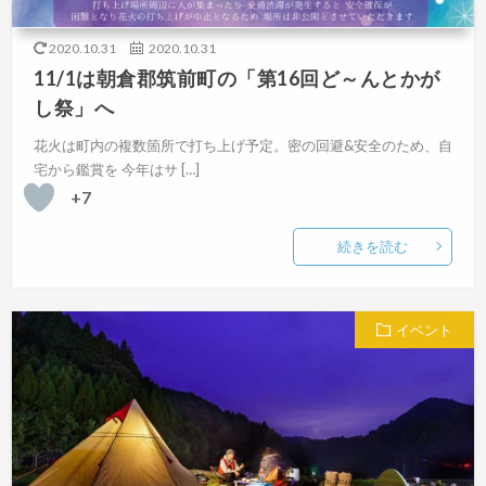
2020.10.31
2020.10.31
11/1は朝倉郡筑前町の「第16回ど～んとかが
し祭」へ
花火は町内の複数箇所で打ち上げ予定。密の回避&安全のため、自
宅から鑑賞を 今年はサ […]
+7
続きを読む
イベント