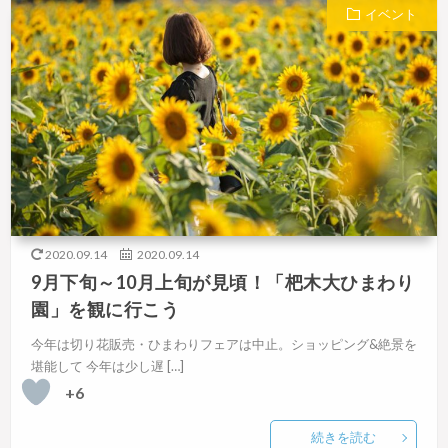
イベント
2020.09.14
2020.09.14
9月下旬～10月上旬が見頃！「杷木大ひまわり
園」を観に行こう
今年は切り花販売・ひまわりフェアは中止。ショッピング&絶景を
堪能して 今年は少し遅 […]
+6
続きを読む