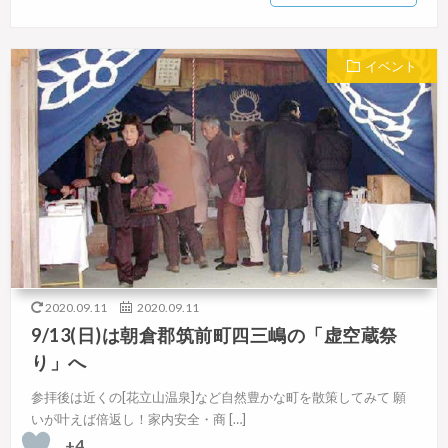
イベント
2020.09.11
2020.09.11
9/13(日)は朝倉郡筑前町四三嶋の「虚空蔵祭
り」へ
参拝後は近くの[花立山温泉]など自然豊かな町を散策してみて 願
いが叶えば倍返し！家内安全・商 […]
+4