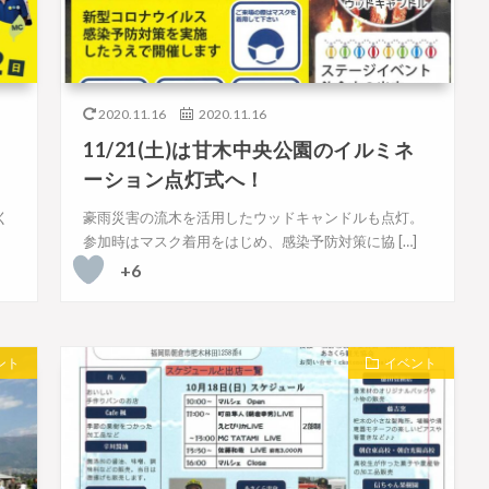
2020.11.16
2020.11.16
11/21(土)は甘木中央公園のイルミネ
ーション点灯式へ！
く
豪雨災害の流木を活用したウッドキャンドルも点灯。
参加時はマスク着用をはじめ、感染予防対策に協 […]
+6
ント
イベント