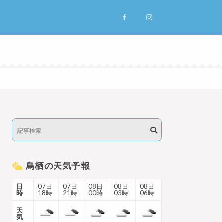
鳥栖の天気予報
日
07日
07日
08日
08日
08日
時
18時
21時
00時
03時
06時
天
気