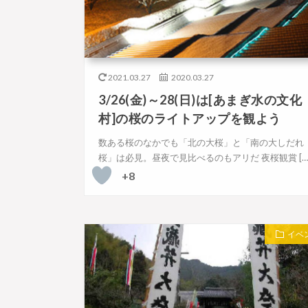
2021.03.27
2020.03.27
3/26(金)～28(日)は[あまぎ水の文化
村]の桜のライトアップを観よう
数ある桜のなかでも「北の大桜」と「南の大しだれ
桜」は必見。昼夜で見比べるのもアリだ 夜桜観賞 […
+8
イベ