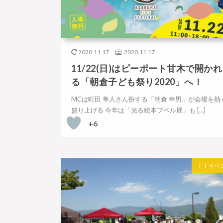
2020.11.17
2020.11.17
11/22(日)はピーポート甘木で開かれ
る「朝倉子ども祭り2020」へ！
MCは町田 隼人さん扮する「朝倉 幸男」が会場を熱
盛り上げる 今年は「光る絵本プペル展」も […]
+6
イベ