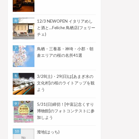
12/3 NEWOPEN イタリアめし
と酒と…Feliche 鳥栖店(フェリー
チェ)
鳥栖・三養基・神埼・小郡・朝
倉エリアの桜の名所41選
3/28(土)・29(日)は[あまぎ水の
文化村]の桜のライトアップを観
よう
5/31(日)締切！[中富記念くすり
博物館]のフォトコンテストに参
加しよう
潑地(はっち)