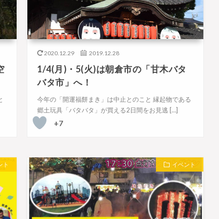
2020.12.29
2019.12.28
空
1/4(月)・5(火)は朝倉市の「甘木バタ
バタ市」へ！
と
今年の「開運福餅まき」は中止とのこと 縁起物である
郷土玩具「バタバタ」が買える2日間をお見逃 […]
+7
ント
イベント