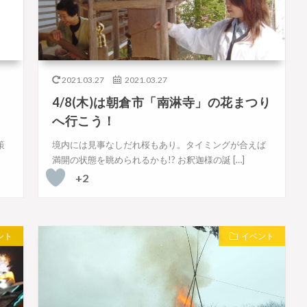
2021.03.27
2021.03.27
4/8(木)は朝倉市「南淋寺」の花まつり
へ行こう！
策
境内には見事なしだれ桜もあり。タイミングが合えば
満開の状態を眺められるかも!? お釈迦様の誕 […]
+2
ント
イベント