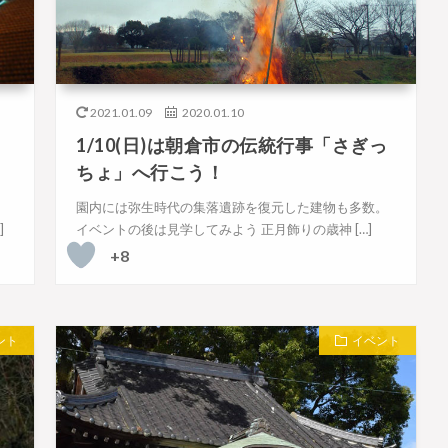
2021.01.09
2020.01.10
1/10(日)は朝倉市の伝統行事「さぎっ
ちょ」へ行こう！
園内には弥生時代の集落遺跡を復元した建物も多数。
]
イベントの後は見学してみよう 正月飾りの歳神 […]
+8
ント
イベント