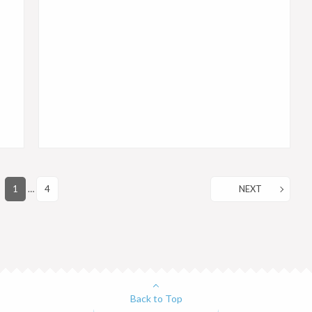
1
…
4
NEXT
Back to Top