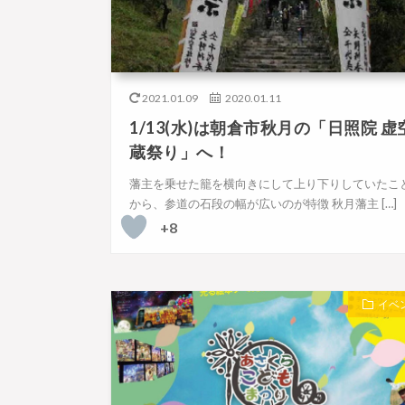
2021.01.09
2020.01.11
1/13(水)は朝倉市秋月の「日照院 虚
蔵祭り」へ！
藩主を乗せた籠を横向きにして上り下りしていたこ
から、参道の石段の幅が広いのが特徴 秋月藩主 […]
+8
イベ