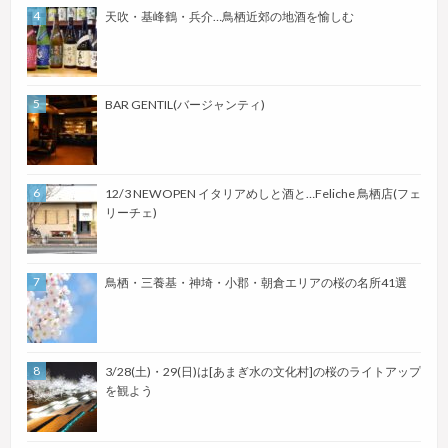
天吹・基峰鶴・兵介…鳥栖近郊の地酒を愉しむ
BAR GENTIL(バージャンティ)
12/3 NEWOPEN イタリアめしと酒と…Feliche 鳥栖店(フェ
リーチェ)
鳥栖・三養基・神埼・小郡・朝倉エリアの桜の名所41選
3/28(土)・29(日)は[あまぎ水の文化村]の桜のライトアップ
を観よう