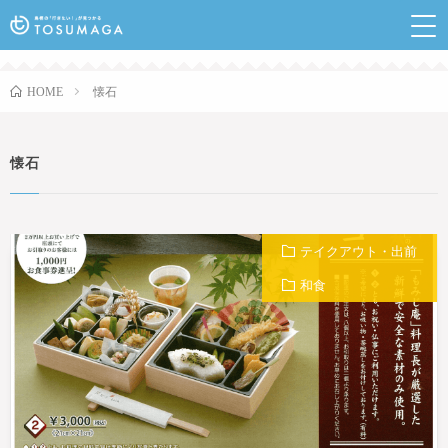
鳥栖のランチやイベントなど行きたい情報が見つかるポ
ータルサイト
懐石
HOME
懐石
テイクアウト・出前
和食