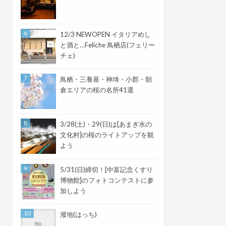
12/3 NEWOPEN イタリアめし
と酒と…Feliche 鳥栖店(フェリー
チェ)
鳥栖・三養基・神埼・小郡・朝
倉エリアの桜の名所41選
3/28(土)・29(日)は[あまぎ水の
文化村]の桜のライトアップを観
よう
5/31(日)締切！[中富記念くすり
博物館]のフォトコンテストに参
加しよう
潑地(はっち)