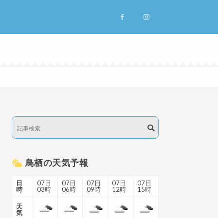
鳥栖の天気予報
日
07日
07日
07日
07日
07日
時
03時
06時
09時
12時
15時
天
気