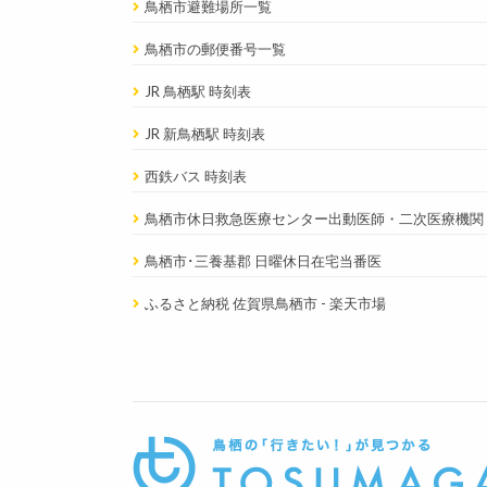
鳥栖市避難場所一覧
鳥栖市の郵便番号一覧
JR 鳥栖駅 時刻表
JR 新鳥栖駅 時刻表
西鉄バス 時刻表
鳥栖市休日救急医療センター出動医師・二次医療機関
鳥栖市･三養基郡 日曜休日在宅当番医
ふるさと納税 佐賀県鳥栖市 - 楽天市場