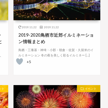
2019.11.22
2019.11.22
・
2019-2020鳥栖市近郊イルミネーショ
と
ン情報まとめ
鳥栖・三養基・神埼・小郡・朝倉・佐賀・久留米のイ
ルミネーション 冬の夜を美しく彩るイルミネー […]
ト
+5
ント
イベント