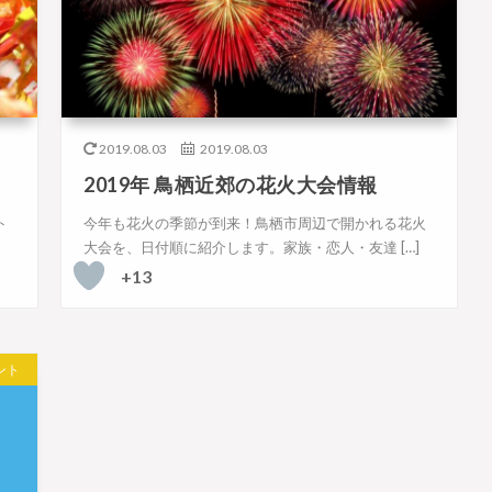
2019.08.03
2019.08.03
2019年 鳥栖近郊の花火大会情報
ト
今年も花火の季節が到来！鳥栖市周辺で開かれる花火
大会を、日付順に紹介します。家族・恋人・友達 […]
+13
ント