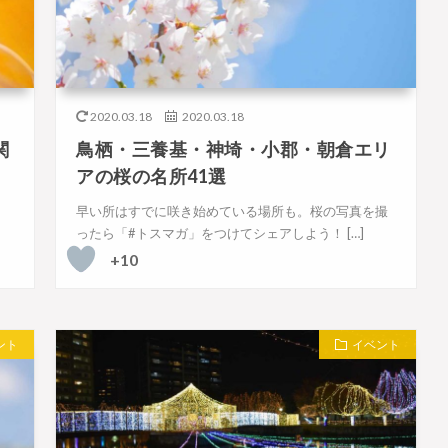
2020.03.18
2020.03.18
関
鳥栖・三養基・神埼・小郡・朝倉エリ
アの桜の名所41選
。
早い所はすでに咲き始めている場所も。桜の写真を撮
ったら「#トスマガ」をつけてシェアしよう！ […]
+10
ント
イベント