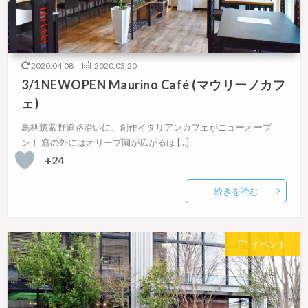
2020.04.08
2020.03.20
3/1NEWOPEN Maurino Café (マウリーノカフ
ェ)
鳥栖筑紫野道路沿いに、創作イタリアンカフェがニューオープ
ン！ 窓の外にはオリーブ園が広がるほ […]
+24
続きを読む
イベント