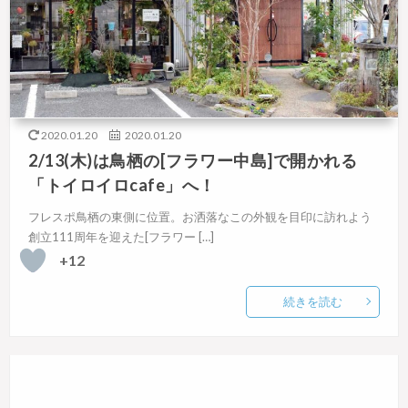
2020.01.20
2020.01.20
2/13(木)は鳥栖の[フラワー中島]で開かれる
「トイロイロcafe」へ！
フレスポ鳥栖の東側に位置。お洒落なこの外観を目印に訪れよう
創立111周年を迎えた[フラワー […]
+12
続きを読む