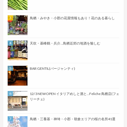
鳥栖・みやき・小郡の花屋情報もあり！花のある暮らし
天吹・基峰鶴・兵介…鳥栖近郊の地酒を愉しむ
BAR GENTIL(バージャンティ)
12/3 NEWOPEN イタリアめしと酒と…Feliche 鳥栖店(フェ
リーチェ)
鳥栖・三養基・神埼・小郡・朝倉エリアの桜の名所41選