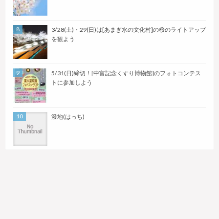
3/28(土)・29(日)は[あまぎ水の文化村]の桜のライトアップ
を観よう
5/31(日)締切！[中富記念くすり博物館]のフォトコンテス
トに参加しよう
潑地(はっち)