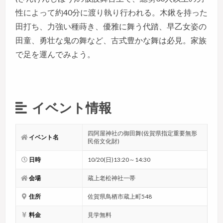
性によって約40分に渡り執り行われる。木鍬を持った
田打ち、力強い種蒔き、優雅に舞う代踏、早乙女姿の
田童、勇壮な鬼の舞など、古式豊かな舞は必見。家族
で足を運んでみよう。
イベント情報
四阿屋神社の御田舞(佐賀県指定重要無形
イベント名
民俗文化財)
日時
10/20(日)13:20～14:30
会場
蔵上老松神社一帯
住所
佐賀県鳥栖市蔵上町548
料金
見学無料