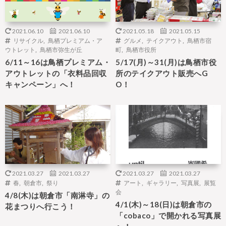
2021.06.10
2021.06.10
2021.05.18
2021.05.15
リサイクル
,
鳥栖プレミアム・ア
グルメ
,
テイクアウト
,
鳥栖市宿
ウトレット
,
鳥栖市弥生が丘
町
,
鳥栖市役所
6/11～16は鳥栖プレミアム・
5/17(月)～31(月)は鳥栖市役
アウトレットの「衣料品回収
所のテイクアウト販売へG
キャンペーン」へ！
O！
2021.03.27
2021.03.27
2021.03.27
2021.03.27
春
,
朝倉市
,
祭り
アート
,
ギャラリー
,
写真展
,
展覧
会
4/8(木)は朝倉市「南淋寺」の
4/1(木)～18(日)は朝倉市の
花まつりへ行こう！
「cobaco」で開かれる写真展