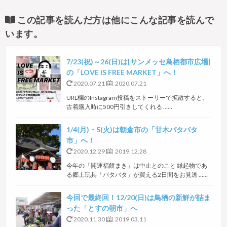
この記事を読んだ方は他にこんな記事を読んで
います。
7/23(祝)～26(日)は[サンメッセ鳥栖都市広場]
の「LOVE IS FREE MARKET」へ！
2020.07.21
2020.07.21
URL欄のInstagram投稿をストーリーで拡散すると、
古着購入時に500円引きしてくれる ……
1/4(月)・5(火)は朝倉市の「甘木バタバタ
市」へ！
2020.12.29
2019.12.28
今年の「開運福餅まき」は中止とのこと 縁起物であ
る郷土玩具「バタバタ」が買える2日間をお見逃 ……
今回で最終回！12/20(日)は鳥栖の新鮮が詰ま
った「とすの朝市」へ
2020.11.30
2019.03.11