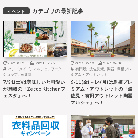
カテゴリの最新記事
イベント
2021.07.25
2021.07.25
2021.06.10
2021.06.10
ハンドメイド
,
マルシェ
,
ワーク
有田焼
,
波佐見焼
,
陶器
,
鳥栖プレ
ショップ
,
三井郡
ミアム・アウトレット
7/31(土)は美味しいと可愛い
6/11(金)～14(月)は鳥栖プレ
が満載の「Zecco Kitchenフ
ミアム・アウトレットの「波
ェスタ」へ！
佐見・有田アウトレット陶器
マルシェ」へ！