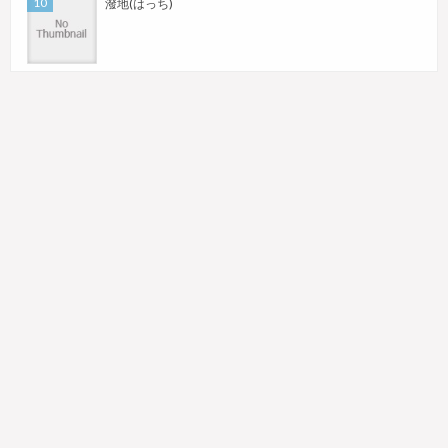
潑地(はっち)