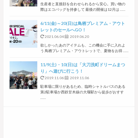
生産者と直接顔を合わせられるから安心。買い物の
際はエコバッグを持参して 最後の開催は12月は ……
6/11(金)～20(日)は鳥栖プレミアム・アウト
レットのセールへGO！
2021.06.04
2019.06.20
欲しかったあのアイテムも、この機会に手に入れよ
う 鳥栖プレミアム・アウトレットで、夏物をお得 ……
11/9(土)・10(日)は「大刀洗町ドリームまつ
り」へ遊びに行こう！
2019.11.06
2019.11.06
駐車場に限りがあるため、臨時シャトルバスのある
第2駐車場か西鉄甘木線の大堰駅から徒歩がおすす
……