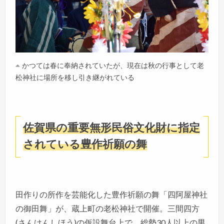
かつては春に奉納されていたが、現在は秋の行事として老
松神社に場所を移し引き継がれている
佐賀県の重要無形民俗文化財に指定
されている豊作祈願の舞
田作りの所作を芸能化した豊作祈願の舞「四阿屋神社
の御田舞」が、蔵上町の老松神社で開催。三間四方
(さんけんしほう)の仮設舞台上で、総勢30人以上の男