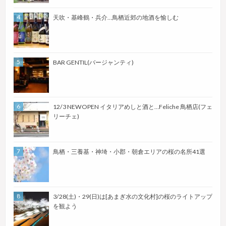
天吹・基峰鶴・兵介…鳥栖近郊の地酒を愉しむ
BAR GENTIL(バージャンティ)
12/3 NEWOPEN イタリアめしと酒と…Feliche 鳥栖店(フェ
リーチェ)
鳥栖・三養基・神埼・小郡・朝倉エリアの桜の名所41選
3/28(土)・29(日)は[あまぎ水の文化村]の桜のライトアップ
を観よう