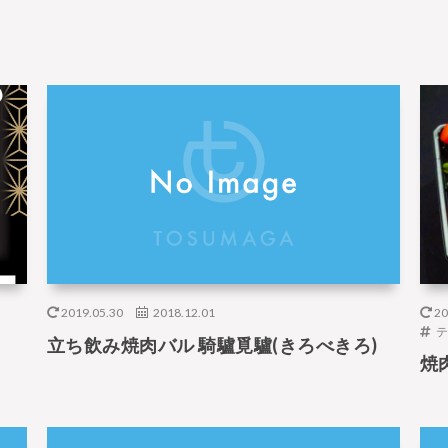
2019.05.30
2018.12.01
20
テ
立ち飲み焼肉バル 騎驢覓驢(きろべきろ)
焼