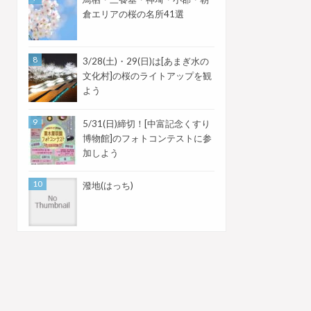
倉エリアの桜の名所41選
3/28(土)・29(日)は[あまぎ水の
文化村]の桜のライトアップを観
よう
5/31(日)締切！[中富記念くすり
博物館]のフォトコンテストに参
加しよう
潑地(はっち)