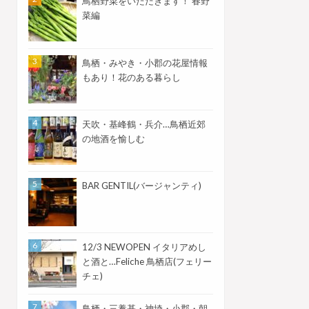
鳥栖野菜をいただきます！ 春野
菜編
鳥栖・みやき・小郡の花屋情報
もあり！花のある暮らし
天吹・基峰鶴・兵介…鳥栖近郊
の地酒を愉しむ
BAR GENTIL(バージャンティ)
12/3 NEWOPEN イタリアめし
と酒と…Feliche 鳥栖店(フェリー
チェ)
鳥栖・三養基・神埼・小郡・朝