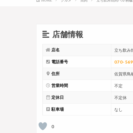
グルメ
焼肉
立ち飲み焼肉バル 騎驢
HOME
店舗情報
店名
立ち飲み焼
電話番号
070-56
住所
佐賀県鳥栖
営業時間
不定
定休日
不定休
駐車場
なし
0