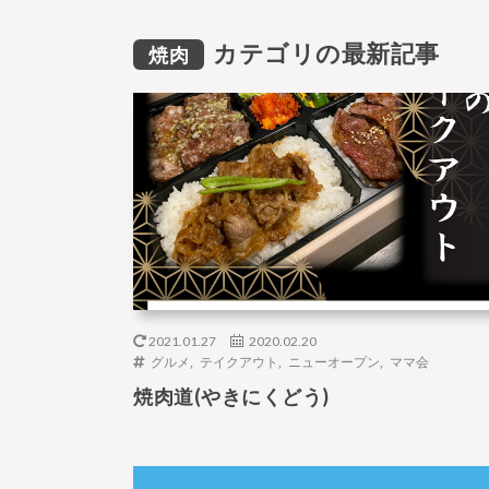
カテゴリの最新記事
焼肉
2021.01.27
2020.02.20
グルメ
,
テイクアウト
,
ニューオープン
,
ママ会
焼肉道(やきにくどう)