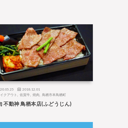
20.05.25
2018.12.01
イクアウト
,
佐賀牛
,
焼肉
,
鳥栖市本鳥栖町
肉 不動神 鳥栖本店(ふどうじん)