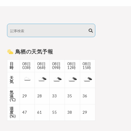
鳥栖の天気予報
日
08日
08日
08日
08日
08日
時
03時
06時
09時
12時
15時
天
気
気
温
29
28
33
35
36
(℃)
湿
度
47
61
55
38
29
(%)