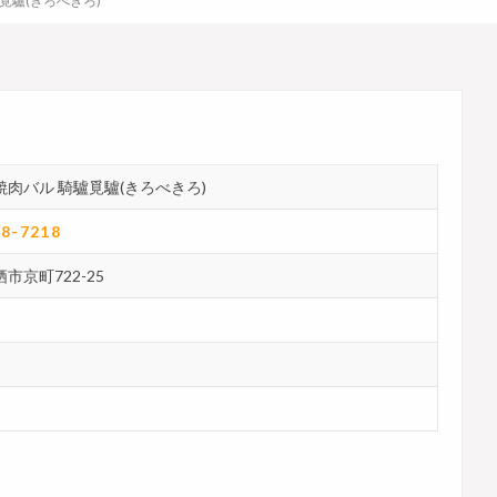
覓驢(きろべきろ)
肉バル 騎驢覓驢(きろべきろ)
98-7218
市京町722-25