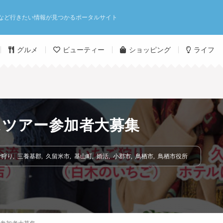
など行きたい情報が見つかるポータルサイト
グルメ
ビューティー
ショッピング
ライフ
バスツアー参加者大募集
ご狩り
,
三養基郡
,
久留米市
,
基山町
,
婚活
,
小郡市
,
鳥栖市
,
鳥栖市役所