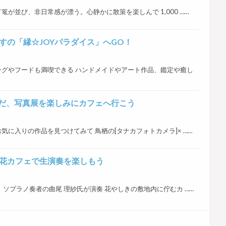
が並び、非日常感が漂う。心静かに散策を楽しんで 1,000 ……
ルとすの「縁☆JOYパラダイス」へGO！
グやフードも満喫できる ハンドメイドやアート作品、鑑定や癒し
だ、写真展を楽しみにカフェへ行こう
に入りの作品を見つけてみて 鳥栖の[タナカフォトカメラ]× ……
町の花カフェで生演奏を楽しもう
ソプラノ奏者の曲尾 理紗氏が演奏 花やしきの敷地内に佇むカ ……