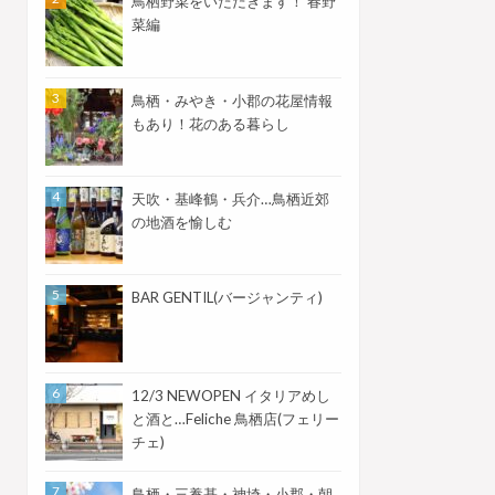
鳥栖野菜をいただきます！ 春野
菜編
鳥栖・みやき・小郡の花屋情報
もあり！花のある暮らし
天吹・基峰鶴・兵介…鳥栖近郊
の地酒を愉しむ
BAR GENTIL(バージャンティ)
12/3 NEWOPEN イタリアめし
と酒と…Feliche 鳥栖店(フェリー
チェ)
鳥栖・三養基・神埼・小郡・朝