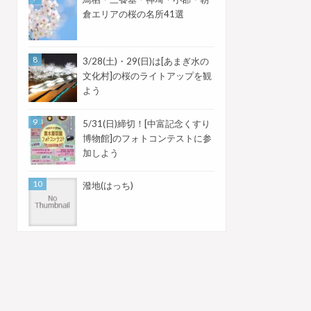
倉エリアの桜の名所41選
3/28(土)・29(日)は[あまぎ水の
文化村]の桜のライトアップを観
よう
5/31(日)締切！[中富記念くすり
博物館]のフォトコンテストに参
加しよう
潑地(はっち)