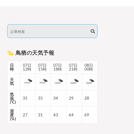
鳥栖の天気予報
日
07日
07日
07日
07日
08日
時
12時
15時
18時
21時
00時
天
気
気
温
35
35
34
29
28
(℃)
湿
度
27
31
43
64
69
(%)