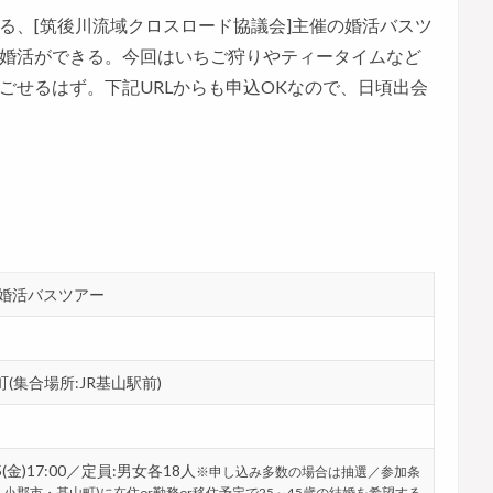
る、[筑後川流域クロスロード協議会]主催の婚活バスツ
婚活ができる。今回はいちご狩りやティータイムなど
ごせるはず。下記URLからも申込OKなので、日頃出会
 婚活バスツアー
集合場所:JR基山駅前)
(金)17:00／定員:男女各18人
※申し込み多数の場合は抽選／参加条
小郡市・基山町)に在住or勤務or移住予定で25～45歳の結婚を希望する