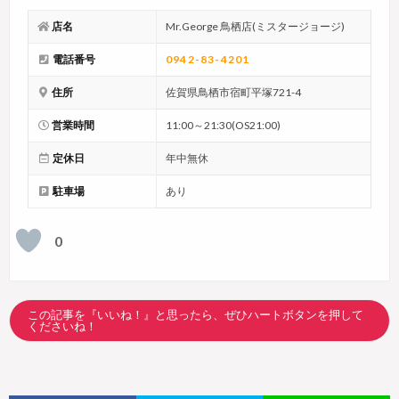
店名
Mr.George 鳥栖店(ミスタージョージ)
電話番号
0942-83-4201
住所
佐賀県鳥栖市宿町平塚721-4
営業時間
11:00～21:30(OS21:00)
定休日
年中無休
駐車場
あり
0
この記事を『いいね！』と思ったら、ぜひハートボタンを押して
くださいね！