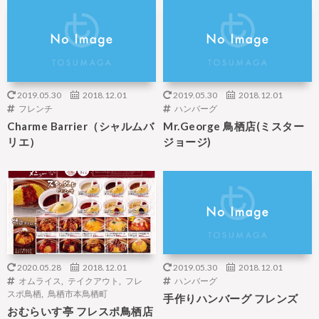
2019.05.30
2018.12.01
2019.05.30
2018.12.01
フレンチ
ハンバーグ
Charme Barrier（シャルムバ
Mr.George 鳥栖店(ミスター
リエ）
ジョージ)
2020.05.28
2018.12.01
2019.05.30
2018.12.01
オムライス
,
テイクアウト
,
フレ
ハンバーグ
スポ鳥栖
,
鳥栖市本鳥栖町
手作りハンバーグ フレンズ
おむらいす亭 フレスポ鳥栖店