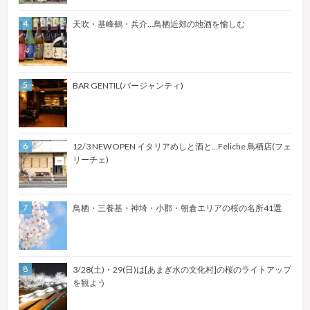
天吹・基峰鶴・兵介…鳥栖近郊の地酒を愉しむ
BAR GENTIL(バージャンティ)
12/3 NEWOPEN イタリアめしと酒と…Feliche 鳥栖店(フェ
リーチェ)
鳥栖・三養基・神埼・小郡・朝倉エリアの桜の名所41選
3/28(土)・29(日)は[あまぎ水の文化村]の桜のライトアップ
を観よう