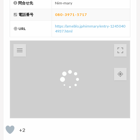
問合せ先
Nim-mary
電話番号
080-3971-5717
https://ameblo.jp/nimmary/entry-1245040
URL
4937.html
+2