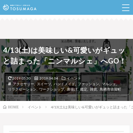
鳥栖のランチやイベントなど行きたい情報が見つかるポ
ータルサイト
4/13(土)は美味しい&可愛いがギュッ
と詰まった「ニンマルシェ」へGO！
2019.05.30
2019.04.04
イベント
アクセサリー
,
スイーツ
,
ハンドメイド
,
ファッション
,
マルシェ
,
リラクゼーション
,
ワークショップ
,
唐揚げ
,
鑑定
,
雑貨
,
鳥栖市古賀町
イベント
4/13(土)は美味しい&可愛いがギュッと詰まった
HOME