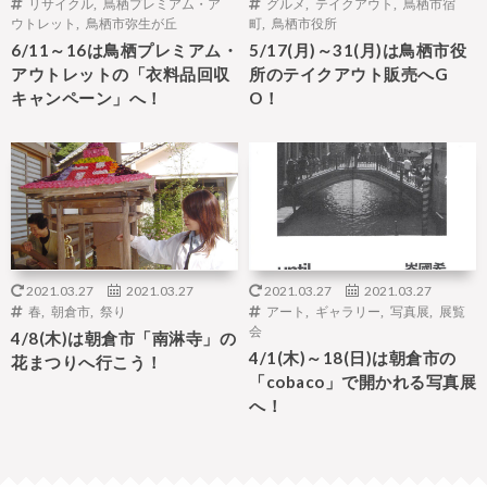
リサイクル
,
鳥栖プレミアム・ア
グルメ
,
テイクアウト
,
鳥栖市宿
ウトレット
,
鳥栖市弥生が丘
町
,
鳥栖市役所
6/11～16は鳥栖プレミアム・
5/17(月)～31(月)は鳥栖市役
アウトレットの「衣料品回収
所のテイクアウト販売へG
キャンペーン」へ！
O！
2021.03.27
2021.03.27
2021.03.27
2021.03.27
春
,
朝倉市
,
祭り
アート
,
ギャラリー
,
写真展
,
展覧
会
4/8(木)は朝倉市「南淋寺」の
4/1(木)～18(日)は朝倉市の
花まつりへ行こう！
「cobaco」で開かれる写真展
へ！