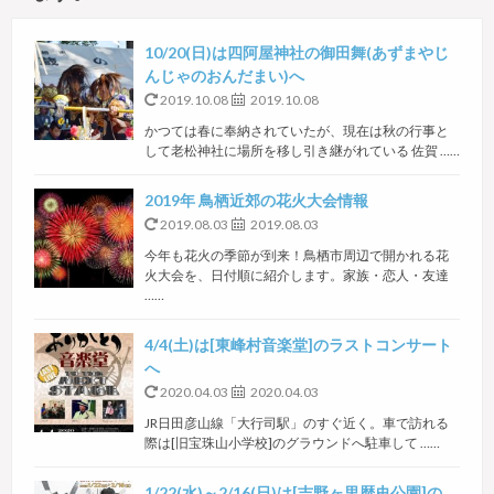
10/20(日)は四阿屋神社の御田舞(あずまやじ
んじゃのおんだまい)へ
2019.10.08
2019.10.08
かつては春に奉納されていたが、現在は秋の行事と
して老松神社に場所を移し引き継がれている 佐賀 ……
2019年 鳥栖近郊の花火大会情報
2019.08.03
2019.08.03
今年も花火の季節が到来！鳥栖市周辺で開かれる花
火大会を、日付順に紹介します。家族・恋人・友達
……
4/4(土)は[東峰村音楽堂]のラストコンサート
へ
2020.04.03
2020.04.03
JR日田彦山線「大行司駅」のすぐ近く。車で訪れる
際は[旧宝珠山小学校]のグラウンドへ駐車して ……
1/22(水)～2/16(日)は[吉野ヶ里歴史公園]の