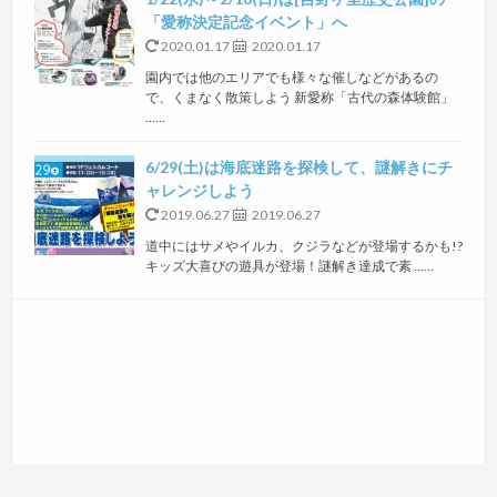
「愛称決定記念イベント」へ
2020.01.17
2020.01.17
園内では他のエリアでも様々な催しなどがあるの
で、くまなく散策しよう 新愛称「古代の森体験館」
……
6/29(土)は海底迷路を探検して、謎解きにチ
ャレンジしよう
2019.06.27
2019.06.27
道中にはサメやイルカ、クジラなどが登場するかも!?
キッズ大喜びの遊具が登場！謎解き達成で素 ……