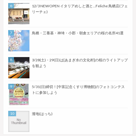
12/3 NEWOPEN イタリアめしと酒と…Feliche 鳥栖店(フェ
リーチェ)
鳥栖・三養基・神埼・小郡・朝倉エリアの桜の名所41選
3/28(土)・29(日)は[あまぎ水の文化村]の桜のライトアップ
を観よう
5/31(日)締切！[中富記念くすり博物館]のフォトコンテス
トに参加しよう
潑地(はっち)