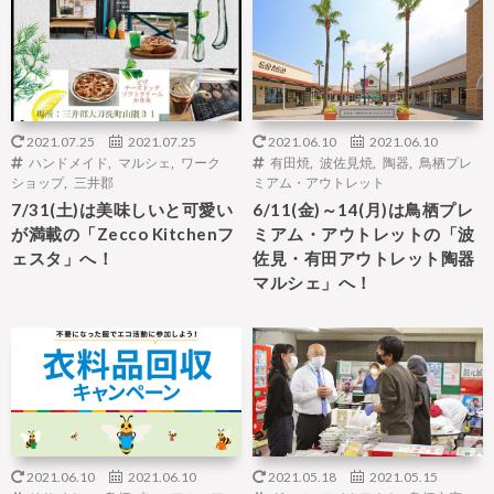
2021.07.25
2021.07.25
2021.06.10
2021.06.10
ハンドメイド
,
マルシェ
,
ワーク
有田焼
,
波佐見焼
,
陶器
,
鳥栖プレ
ショップ
,
三井郡
ミアム・アウトレット
7/31(土)は美味しいと可愛い
6/11(金)～14(月)は鳥栖プレ
が満載の「Zecco Kitchenフ
ミアム・アウトレットの「波
ェスタ」へ！
佐見・有田アウトレット陶器
マルシェ」へ！
2021.06.10
2021.06.10
2021.05.18
2021.05.15