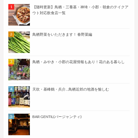
【随時更新】鳥栖・三養基・神埼・小郡・朝倉のテイクア
ウト対応飲食店一覧
鳥栖野菜をいただきます！ 春野菜編
鳥栖・みやき・小郡の花屋情報もあり！花のある暮らし
天吹・基峰鶴・兵介…鳥栖近郊の地酒を愉しむ
BAR GENTIL(バージャンティ)