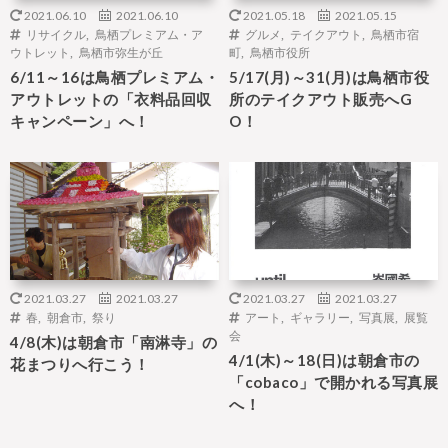
2021.06.10
2021.06.10
2021.05.18
2021.05.15
リサイクル
,
鳥栖プレミアム・ア
グルメ
,
テイクアウト
,
鳥栖市宿
ウトレット
,
鳥栖市弥生が丘
町
,
鳥栖市役所
6/11～16は鳥栖プレミアム・
5/17(月)～31(月)は鳥栖市役
アウトレットの「衣料品回収
所のテイクアウト販売へG
キャンペーン」へ！
O！
2021.03.27
2021.03.27
2021.03.27
2021.03.27
春
,
朝倉市
,
祭り
アート
,
ギャラリー
,
写真展
,
展覧
会
4/8(木)は朝倉市「南淋寺」の
4/1(木)～18(日)は朝倉市の
花まつりへ行こう！
「cobaco」で開かれる写真展
へ！