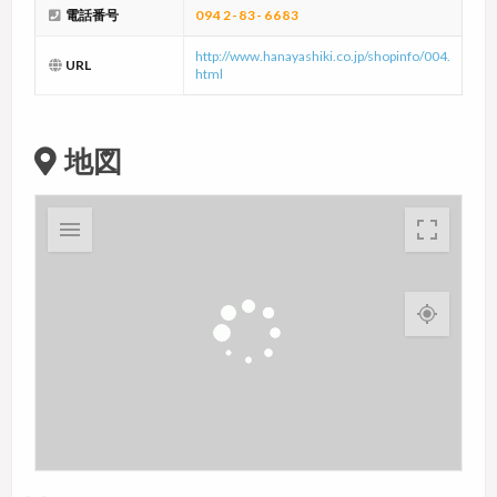
電話番号
0942-83-6683
http://www.hanayashiki.co.jp/shopinfo/004.
URL
html
地図