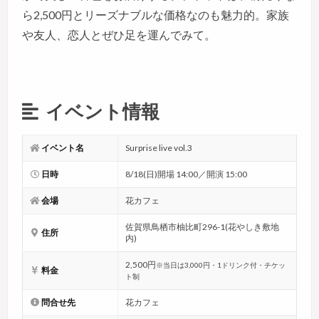
ら2,500円とリーズナブルな価格なのも魅力的。家族
や友人、恋人とぜひ足を運んでみて。
イベント情報
イベント名
Surprise live vol.3
日時
8/18(日)開場 14:00／開演 15:00
会場
花カフェ
佐賀県鳥栖市柚比町296-1(花やしき敷地
住所
内)
2,500円
※当日は3,000円・1ドリンク付・チケッ
料金
ト制
問合せ先
花カフェ