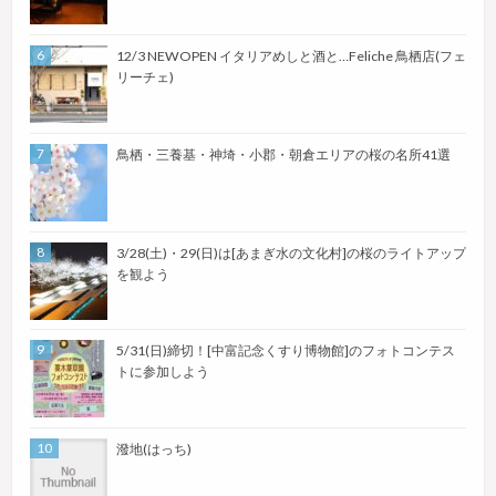
12/3 NEWOPEN イタリアめしと酒と…Feliche 鳥栖店(フェ
リーチェ)
鳥栖・三養基・神埼・小郡・朝倉エリアの桜の名所41選
3/28(土)・29(日)は[あまぎ水の文化村]の桜のライトアップ
を観よう
5/31(日)締切！[中富記念くすり博物館]のフォトコンテス
トに参加しよう
潑地(はっち)