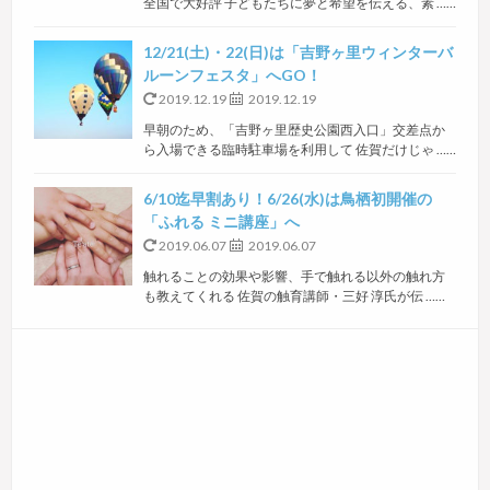
全国で大好評 子どもたちに夢と希望を伝える、素 ……
12/21(土)・22(日)は「吉野ヶ里ウィンターバ
ルーンフェスタ」へGO！
2019.12.19
2019.12.19
早朝のため、「吉野ヶ里歴史公園西入口」交差点か
ら入場できる臨時駐車場を利用して 佐賀だけじゃ ……
6/10迄早割あり！6/26(水)は鳥栖初開催の
「ふれる ミニ講座」へ
2019.06.07
2019.06.07
触れることの効果や影響、手で触れる以外の触れ方
も教えてくれる 佐賀の触育講師・三好 淳氏が伝 ……