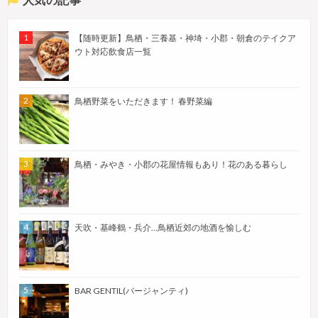
【随時更新】鳥栖・三養基・神埼・小郡・朝倉のテイクア
ウト対応飲食店一覧
鳥栖野菜をいただきます！ 春野菜編
鳥栖・みやき・小郡の花屋情報もあり！花のある暮らし
天吹・基峰鶴・兵介…鳥栖近郊の地酒を愉しむ
BAR GENTIL(バージャンティ)