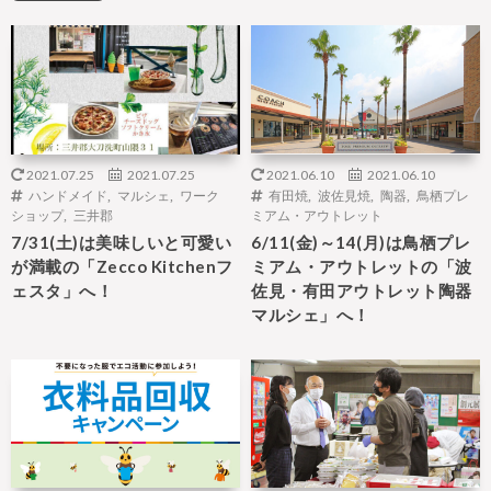
2021.07.25
2021.07.25
2021.06.10
2021.06.10
ハンドメイド
,
マルシェ
,
ワーク
有田焼
,
波佐見焼
,
陶器
,
鳥栖プレ
ショップ
,
三井郡
ミアム・アウトレット
7/31(土)は美味しいと可愛い
6/11(金)～14(月)は鳥栖プレ
が満載の「Zecco Kitchenフ
ミアム・アウトレットの「波
ェスタ」へ！
佐見・有田アウトレット陶器
マルシェ」へ！