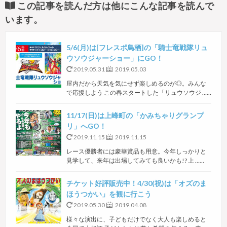
この記事を読んだ方は他にこんな記事を読んで
います。
5/6(月)は[フレスポ鳥栖]の「騎士竜戦隊リュ
ウソウジャーショー」にGO！
2019.05.31
2019.05.03
屋内だから天気を気にせず楽しめるのが◎。みんな
で応援しよう この春スタートした「リュウソウジ ……
11/17(日)は上峰町の「かみちゃりグランプ
リ」へGO！
2019.11.15
2019.11.15
レース優勝者には豪華賞品も用意。今年しっかりと
見学して、来年は出場してみても良いかも!? 上 ……
チケット好評販売中！4/30(祝)は「オズのま
ほうつかい」を観に行こう
2019.05.30
2019.04.08
様々な演出に、子どもだけでなく大人も楽しめると