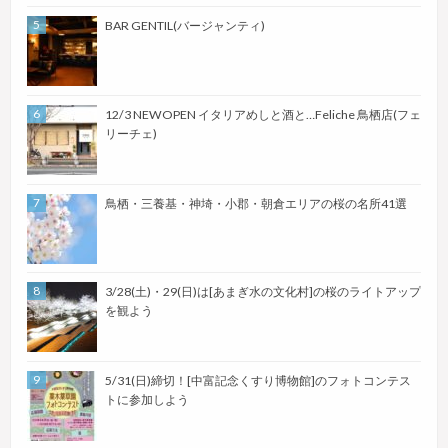
BAR GENTIL(バージャンティ)
12/3 NEWOPEN イタリアめしと酒と…Feliche 鳥栖店(フェ
リーチェ)
鳥栖・三養基・神埼・小郡・朝倉エリアの桜の名所41選
3/28(土)・29(日)は[あまぎ水の文化村]の桜のライトアップ
を観よう
5/31(日)締切！[中富記念くすり博物館]のフォトコンテス
トに参加しよう