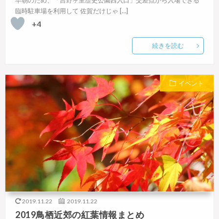
早朝のため、「吉野ヶ里歴史公園西入口」交差点から入場できる
臨時駐車場を利用して 佐賀だけじゃ […]
+4
続きを読む
イベント
2019.11.22
2019.11.22
2019鳥栖近郊の紅葉情報まとめ