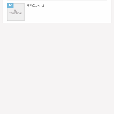
潑地(はっち)