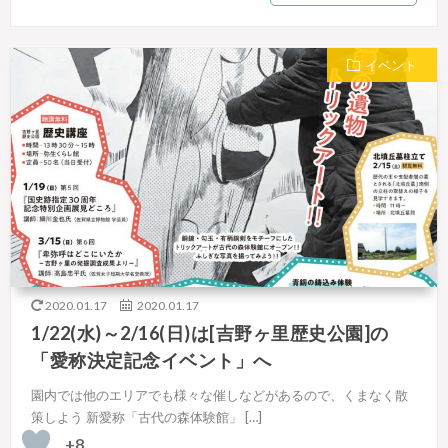
イベント
2020.01.17
2020.01.17
1/22(水)～2/16(日)は[吉野ヶ里歴史公園]の
「愛称決定記念イベント」へ
園内では他のエリアでも様々な催しなどがあるので、くまなく散
策しよう 新愛称「古代の森体験館」 […]
+8