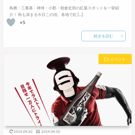
鳥栖・三養基・神埼・小郡・朝倉近郊の紅葉スポットを一挙紹
介！ 秋も深まる今日この頃。各地で紅 […]
+5
続きを読む
イベント
2019.09.30
2019.09.30