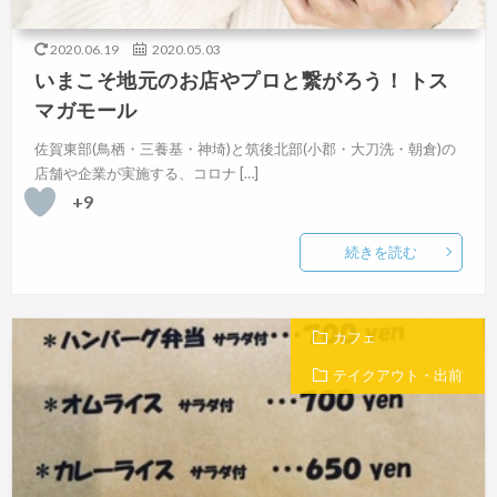
2020.06.19
2020.05.03
いまこそ地元のお店やプロと繋がろう！ トス
マガモール
佐賀東部(鳥栖・三養基・神埼)と筑後北部(小郡・大刀洗・朝倉)の
店舗や企業が実施する、コロナ […]
+9
続きを読む
カフェ
テイクアウト・出前