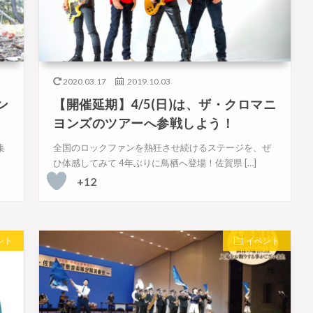
2020.03.17
2019.10.03
ン
【開催延期】4/5(日)は、ザ・クロマニ
ヨンズのツアーへ参戦しよう！
集
全国のロックファンを熱狂させ続けるステージを、ぜ
ひ体感してみて 4年ぶりに鳥栖へ登場！佐賀県 […]
+12
ント
イベント