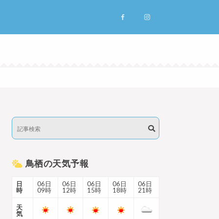
鳥栖の天気予報
日
06日
06日
06日
06日
06日
時
09時
12時
15時
18時
21時
天
気