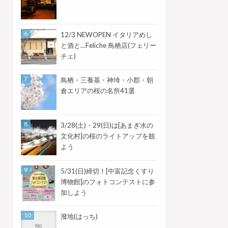
12/3 NEWOPEN イタリアめし
と酒と…Feliche 鳥栖店(フェリー
チェ)
鳥栖・三養基・神埼・小郡・朝
倉エリアの桜の名所41選
3/28(土)・29(日)は[あまぎ水の
文化村]の桜のライトアップを観
よう
5/31(日)締切！[中富記念くすり
博物館]のフォトコンテストに参
加しよう
潑地(はっち)