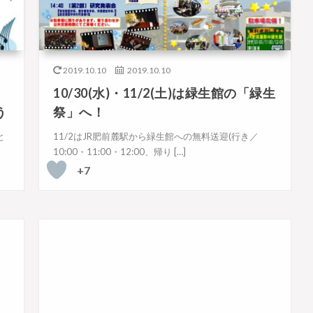
2019.10.10
2019.10.10
10/30(水)・11/2(土)は緑生館の「緑生
う
祭」へ！
と
11/2はJR肥前麓駅から緑生館への無料送迎(行き／
10:00・11:00・12:00、帰り […]
+7