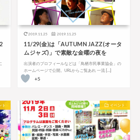
2019.11.25
2019.11.25
2
11/29(金)は「AUTUMN JAZZ(オータ
ムジャズ)」で素敵な金曜の夜を
に
出演者のプロフィールなどは「鳥栖市民事業協会」の
ホームページで公開。URLからご覧あれ 一流 […]
+5
ント
イベント