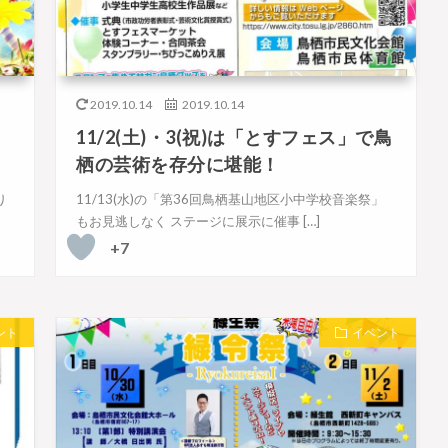
2019.10.14
2019.10.14
11/2(土)・3(祝)は「とすフェス」で鳥
栖の芸術を存分に堪能！
り
11/13(水)の「第36回鳥栖基山地区小中学校音楽祭」
もお見逃しなく ステージに展示に催事 […]
+7
ント
イベント