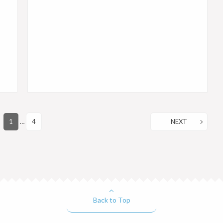
1
…
4
NEXT
Back to Top