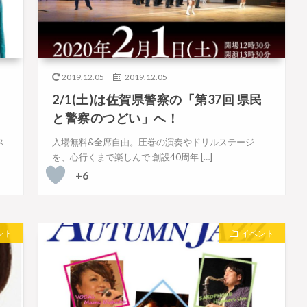
2019.12.05
2019.12.05
2/1(土)は佐賀県警察の「第37回 県民
と警察のつどい」へ！
ス
入場無料&全席自由。圧巻の演奏やドリルステージ
を、心行くまで楽しんで 創設40周年 […]
+6
ント
イベント