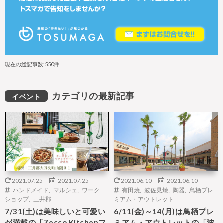
現在の総記事数:550件
カテゴリの最新記事
イベント
2021.07.25
2021.07.25
2021.06.10
2021.06.10
ハンドメイド
,
マルシェ
,
ワーク
有田焼
,
波佐見焼
,
陶器
,
鳥栖プレ
ショップ
,
三井郡
ミアム・アウトレット
7/31(土)は美味しいと可愛い
6/11(金)～14(月)は鳥栖プレ
が満載の「Zecco Kitchenフ
ミアム・アウトレットの「波