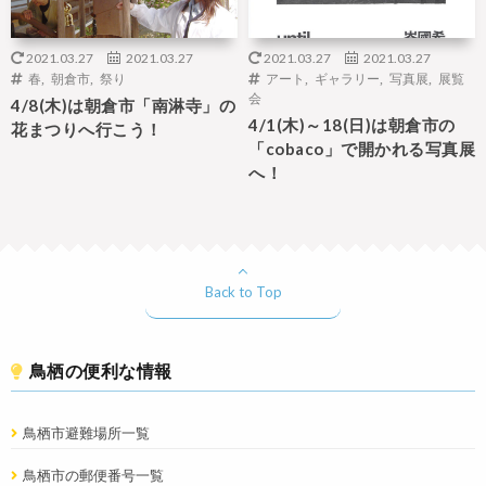
2021.03.27
2021.03.27
2021.03.27
2021.03.27
春
,
朝倉市
,
祭り
アート
,
ギャラリー
,
写真展
,
展覧
会
4/8(木)は朝倉市「南淋寺」の
4/1(木)～18(日)は朝倉市の
花まつりへ行こう！
「cobaco」で開かれる写真展
へ！
Back to Top
鳥栖の便利な情報
鳥栖市避難場所一覧
鳥栖市の郵便番号一覧