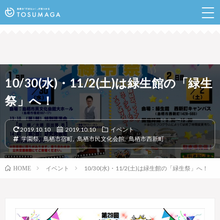
鳥栖のランチやイベントなど行きたい情報が見つかるポ
ータルサイト
10/30(水)・11/2(土)は緑生館の「緑生
祭」へ！
2019.10.10
2019.10.10
イベント
学園祭
,
鳥栖市宿町
,
鳥栖市民文化会館
,
鳥栖市西新町
イベント
10/30(水)・11/2(土)は緑生館の「緑生祭」へ！
HOME