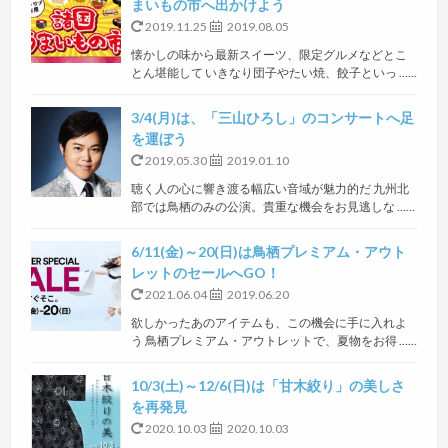
まいもの市へ出かけよう
2019.11.25
2019.08.05
懐かしの味から最新スイーツ、限定グルメなどとこ
とん堪能して いきなり団子やたい焼、餃子といっ ……
3/4(月)は、「三山ひろし」のコンサートへ足
を運ぼう
2019.05.30
2019.01.10
聴く人の心に響き渡る幅広い音域が魅力的だ 九州北
部では鳥栖のみの公演。貴重な機会をお見逃しな ……
6/11(金)～20(日)は鳥栖プレミアム・アウト
レットのセールへGO！
2021.06.04
2019.06.20
欲しかったあのアイテムも、この機会に手に入れよ
う 鳥栖プレミアム・アウトレットで、夏物をお得 ……
10/3(土)～12/6(日)は「甘木絞り」の美しさ
を再発見
2020.10.03
2020.10.03