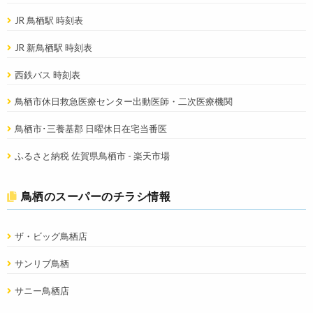
JR 鳥栖駅 時刻表
JR 新鳥栖駅 時刻表
西鉄バス 時刻表
鳥栖市休日救急医療センター出動医師・二次医療機関
鳥栖市･三養基郡 日曜休日在宅当番医
ふるさと納税 佐賀県鳥栖市 - 楽天市場
鳥栖のスーパーのチラシ情報
ザ・ビッグ鳥栖店
サンリブ鳥栖
サニー鳥栖店