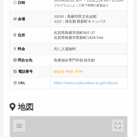
10/30(水)13:10～・11/2(土)9:30～15:30
※
日時
プログラムによって終了時間の変更あり
10/30：鳥栖市民文化会館
会場
11/2：緑生館 西新町キャンパス
佐賀県鳥栖市宿町807-17
住所
佐賀県鳥栖市西新町1428-566
料金
共に入場無料
問合せ先
医療福祉専門学校 緑生館
電話番号
0120-959-579
URL
https://www.ryokuseikan.ac.jp/ryokusai
地図