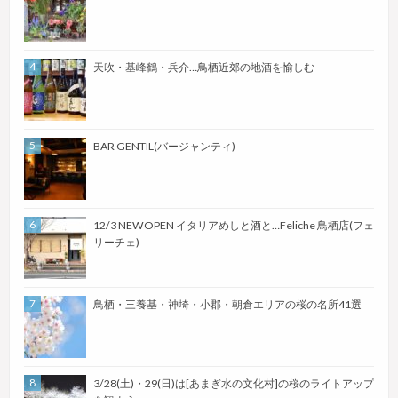
天吹・基峰鶴・兵介…鳥栖近郊の地酒を愉しむ
BAR GENTIL(バージャンティ)
12/3 NEWOPEN イタリアめしと酒と…Feliche 鳥栖店(フェ
リーチェ)
鳥栖・三養基・神埼・小郡・朝倉エリアの桜の名所41選
3/28(土)・29(日)は[あまぎ水の文化村]の桜のライトアップ