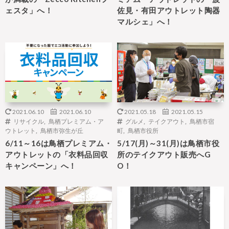
ェスタ」へ！
佐見・有田アウトレット陶器
マルシェ」へ！
2021.06.10
2021.06.10
2021.05.18
2021.05.15
リサイクル
,
鳥栖プレミアム・ア
グルメ
,
テイクアウト
,
鳥栖市宿
ウトレット
,
鳥栖市弥生が丘
町
,
鳥栖市役所
6/11～16は鳥栖プレミアム・
5/17(月)～31(月)は鳥栖市役
アウトレットの「衣料品回収
所のテイクアウト販売へG
キャンペーン」へ！
O！