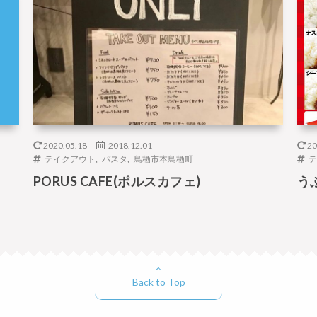
2020.05.18
2018.12.01
20
テイクアウト
,
パスタ
,
鳥栖市本鳥栖町
テ
PORUS CAFE(ポルスカフェ)
う
Back to Top