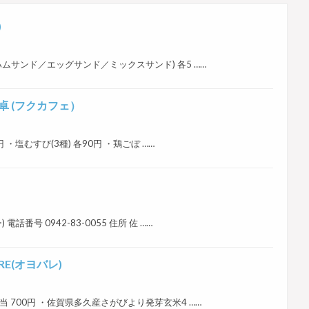
)
ッチ(ハムサンド／エッグサンド／ミックスサンド) 各5 ……
食卓 (フクカフェ）
90円 ・塩むすび(3種) 各90円 ・鶏ごぼ ……
 電話番号 0942-83-0055 住所 佐 ……
E(オヨバレ)
せ弁当 700円 ・佐賀県多久産さがびより発芽玄米4 ……