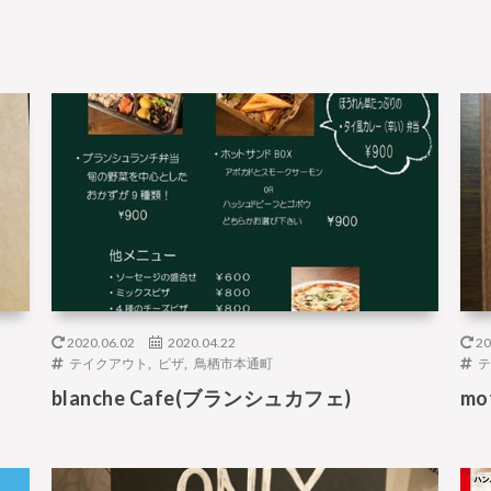
2020.06.02
2020.04.22
20
テイクアウト
,
ピザ
,
鳥栖市本通町
テ
blanche Cafe(ブランシュカフェ)
mo