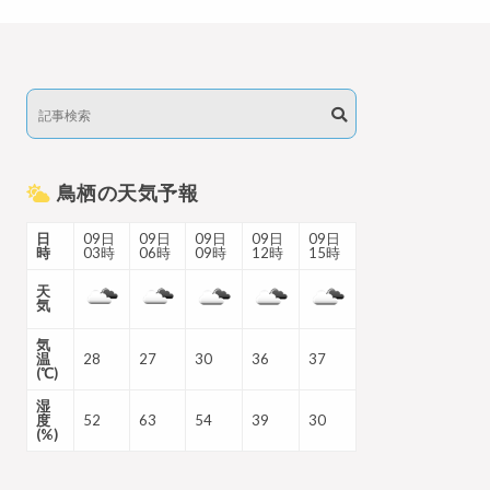
鳥栖の天気予報
日
09日
09日
09日
09日
09日
時
03時
06時
09時
12時
15時
天
気
気
温
28
27
30
36
37
(℃)
湿
度
52
63
54
39
30
(%)