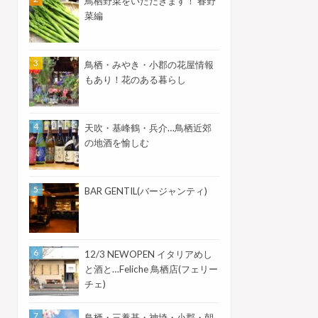
鳥栖野菜をいただきます！ 春野
菜編
鳥栖・みやき・小郡の花屋情報
もあり！花のある暮らし
天吹・基峰鶴・兵介…鳥栖近郊
の地酒を愉しむ
BAR GENTIL(バージャンティ)
12/3 NEWOPEN イタリアめし
と酒と…Feliche 鳥栖店(フェリー
チェ)
鳥栖・三養基・神埼・小郡・朝