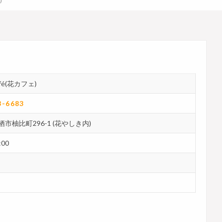
)
afé(花カフェ)
3-6683
市柚比町296-1 (花やしき内)
:00