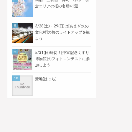
倉エリアの桜の名所41選
3/28(土)・29(日)は[あまぎ水の
文化村]の桜のライトアップを観
よう
5/31(日)締切！[中富記念くすり
博物館]のフォトコンテストに参
加しよう
潑地(はっち)