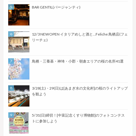
BAR GENTIL(バージャンティ)
12/3 NEWOPEN イタリアめしと酒と…Feliche 鳥栖店(フェ
リーチェ)
鳥栖・三養基・神埼・小郡・朝倉エリアの桜の名所41選
3/28(土)・29(日)は[あまぎ水の文化村]の桜のライトアップ
を観よう
5/31(日)締切！[中富記念くすり博物館]のフォトコンテス
トに参加しよう