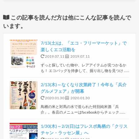
この記事を読んだ方は他にこんな記事を読んで
います。
7/13(土)は、「エコ・フリーマーケット」で
楽しくエコ活動を
2019.07.11
2019.07.11
ずっと探していた物や、レアアイテムが見つかるか
も！ エコバッグを持参して、掘り出し物を見つけ ……
2/13(木)～なくなり次第終了！今年も「兵介
グルメフェア」が開幕
2020.01.30
2020.01.30
鳥栖の米と対馬の水で造られた特別純米酒「兵
介」。各店のメニューはfacebookからチェック ……
1/30(木)～2/2(日)はフレスポ鳥栖の「クリス
チャン・ラッセン展」へ