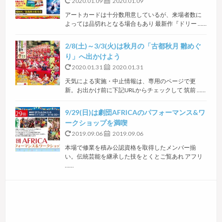
2020.01.09
2020.01.09
アートカードは十分数用意しているが、来場者数に
よっては品切れとなる場合もあり 最新作『ドリー ……
2/8(土)～3/3(火)は秋月の「古都秋月 雛めぐ
り」へ出かけよう
2020.01.31
2020.01.31
天気による実施・中止情報は、専用のページで更
新。お出かけ前に下記URLからチェックして 筑前 ……
9/29(日)は劇団AFRICAのパフォーマンス&ワ
ークショップを満喫
2019.09.06
2019.09.06
本場で修業を積み公認資格を取得したメンバー揃
い。伝統芸能を継承した技をとくとご覧あれ アフリ
……