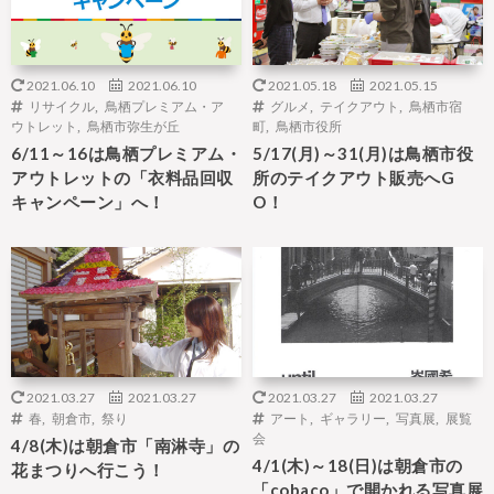
2021.06.10
2021.06.10
2021.05.18
2021.05.15
リサイクル
,
鳥栖プレミアム・ア
グルメ
,
テイクアウト
,
鳥栖市宿
ウトレット
,
鳥栖市弥生が丘
町
,
鳥栖市役所
6/11～16は鳥栖プレミアム・
5/17(月)～31(月)は鳥栖市役
アウトレットの「衣料品回収
所のテイクアウト販売へG
キャンペーン」へ！
O！
2021.03.27
2021.03.27
2021.03.27
2021.03.27
春
,
朝倉市
,
祭り
アート
,
ギャラリー
,
写真展
,
展覧
会
4/8(木)は朝倉市「南淋寺」の
4/1(木)～18(日)は朝倉市の
花まつりへ行こう！
「cobaco」で開かれる写真展