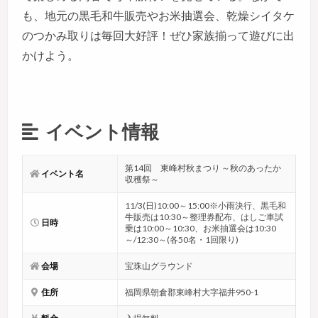
も、地元の黒毛和牛販売やお米抽選会、乾燥シイタケ
のつかみ取りは毎回大好評！ぜひ家族揃って遊びに出
かけよう。
イベント情報
第14回 東峰村秋まつり ～秋のあったか
イベント名
収穫祭～
11/3(日)10:00～15:00※小雨決行、黒毛和
牛販売は10:30～整理券配布、はしご車試
日時
乗は10:00～10:30、お米抽選会は10:30
～/12:30～(各50名・1回限り)
会場
宝珠山グラウンド
住所
福岡県朝倉郡東峰村大字福井950-1