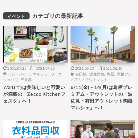
カテゴリの最新記事
イベント
2021.07.25
2021.07.25
2021.06.10
2021.06.10
ハンドメイド
,
マルシェ
,
ワーク
有田焼
,
波佐見焼
,
陶器
,
鳥栖プレ
ショップ
,
三井郡
ミアム・アウトレット
7/31(土)は美味しいと可愛い
6/11(金)～14(月)は鳥栖プレ
が満載の「Zecco Kitchenフ
ミアム・アウトレットの「波
ェスタ」へ！
佐見・有田アウトレット陶器
マルシェ」へ！