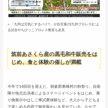
「九州ば元気にするバイ!!」が合言葉の[九州プロレス]によ
る試合やちびっこプロレス教室も必見
筑前あさくら産の黒毛和牛販売をは
じめ、食と体験の催しが満載
今年で14回目を迎えた、朝倉郡東峰村の秋祭り。自衛
隊や地元出演者によるステージイベントをはじめ、乗
り物展示やはしご車試乗体験など、大人から子どもま
で楽しめる内容で毎年賑わいを見せている。なかで