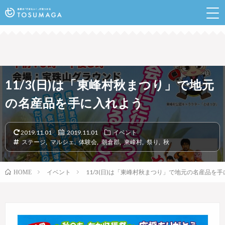
鳥栖のランチやイベントなど行きたい情報が見つかるポ
ータルサイト
11/3(日)は「東峰村秋まつり」で地元
の名産品を手に入れよう
2019.11.01
2019.11.01
イベント
ステージ
,
マルシェ
,
体験会
,
朝倉郡
,
東峰村
,
祭り
,
秋
イベント
11/3(日)は「東峰村秋まつり」で地元の名産品を
HOME