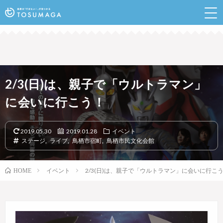
鳥栖のランチやイベントなど行きたい情報が見つかるポ
ータルサイト
2/3(日)は、親子で「ウルトラマン」
に会いに行こう！
2019.05.30
2019.01.28
イベント
ステージ
,
ライブ
,
鳥栖市宿町
,
鳥栖市民文化会館
イベント
2/3(日)は、親子で「ウルトラマン」に会いに行こ
HOME