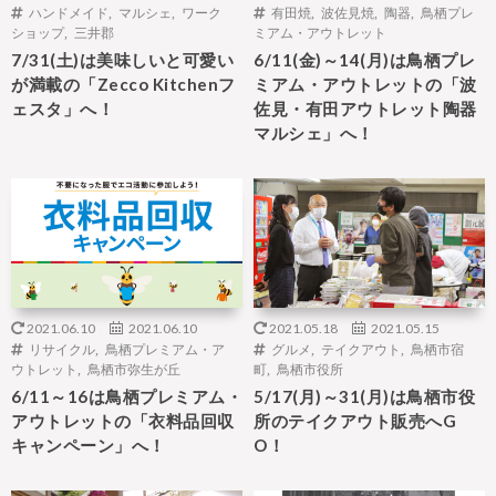
ハンドメイド
,
マルシェ
,
ワーク
有田焼
,
波佐見焼
,
陶器
,
鳥栖プレ
ショップ
,
三井郡
ミアム・アウトレット
7/31(土)は美味しいと可愛い
6/11(金)～14(月)は鳥栖プレ
が満載の「Zecco Kitchenフ
ミアム・アウトレットの「波
ェスタ」へ！
佐見・有田アウトレット陶器
マルシェ」へ！
2021.06.10
2021.06.10
2021.05.18
2021.05.15
リサイクル
,
鳥栖プレミアム・ア
グルメ
,
テイクアウト
,
鳥栖市宿
ウトレット
,
鳥栖市弥生が丘
町
,
鳥栖市役所
6/11～16は鳥栖プレミアム・
5/17(月)～31(月)は鳥栖市役
アウトレットの「衣料品回収
所のテイクアウト販売へG
キャンペーン」へ！
O！