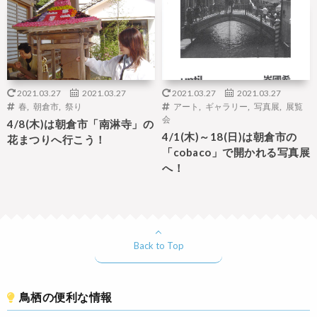
2021.03.27
2021.03.27
2021.03.27
2021.03.27
春
,
朝倉市
,
祭り
アート
,
ギャラリー
,
写真展
,
展覧
会
4/8(木)は朝倉市「南淋寺」の
4/1(木)～18(日)は朝倉市の
花まつりへ行こう！
「cobaco」で開かれる写真展
へ！
Back to Top
鳥栖の便利な情報