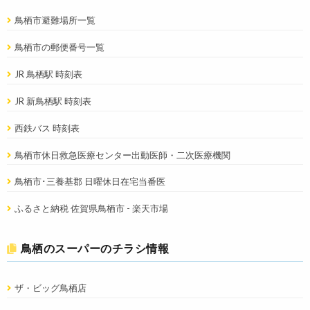
鳥栖市避難場所一覧
鳥栖市の郵便番号一覧
JR 鳥栖駅 時刻表
JR 新鳥栖駅 時刻表
西鉄バス 時刻表
鳥栖市休日救急医療センター出動医師・二次医療機関
鳥栖市･三養基郡 日曜休日在宅当番医
ふるさと納税 佐賀県鳥栖市 - 楽天市場
鳥栖のスーパーのチラシ情報
ザ・ビッグ鳥栖店