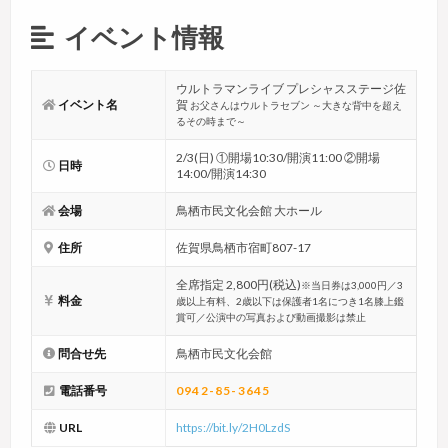
イベント情報
ウルトラマンライブ プレシャスステージ佐
イベント名
賀
お父さんはウルトラセブン ～大きな背中を超え
るその時まで～
2/3(日) ①開場10:30/開演11:00 ②開場
日時
14:00/開演14:30
会場
鳥栖市民文化会館 大ホール
住所
佐賀県鳥栖市宿町807-17
全席指定 2,800円(税込)
※当日券は3,000円／3
料金
歳以上有料、2歳以下は保護者1名につき1名膝上鑑
賞可／公演中の写真および動画撮影は禁止
問合せ先
鳥栖市民文化会館
電話番号
0942-85-3645
URL
https://bit.ly/2H0LzdS