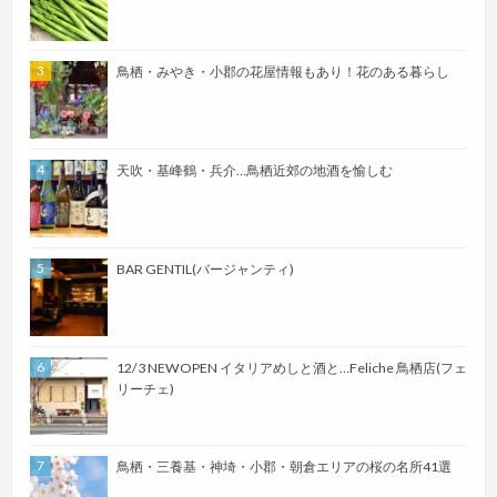
鳥栖・みやき・小郡の花屋情報もあり！花のある暮らし
天吹・基峰鶴・兵介…鳥栖近郊の地酒を愉しむ
BAR GENTIL(バージャンティ)
12/3 NEWOPEN イタリアめしと酒と…Feliche 鳥栖店(フェ
リーチェ)
鳥栖・三養基・神埼・小郡・朝倉エリアの桜の名所41選