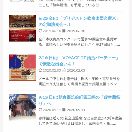
にした「熟年婚活」も予定している 甘 ……
6/21(金)は「ブリヂストン吹奏楽団久留米」
の定期演奏会へ！
2019.06.10
2019.06.10
全日本吹奏楽コンクールで通算34回金賞を受賞す
る、素晴らしい演奏を聴きに行こう 第27回目と ……
2/16(日)は「VOYAGE DE 婚活パーティー」
で素敵な出会いを！
2020.02.03
2020.02.03
メールで申し込む場合は、氏名・年齢・電話番号を
明記のうえ送信して 鳥栖市認定の婚活支援イベン ……
9/13(日)は朝倉郡筑前町四三嶋の「虚空蔵祭
り」へ
2020.09.11
2020.09.11
参拝後は近くの[花立山温泉]など自然豊かな町を散策
してみて 願いが叶えば倍返し！家内安全・商 ……