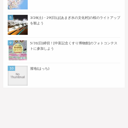
3/28(土)・29(日)は[あまぎ水の文化村]の桜のライトアップ
を観よう
5/31(日)締切！[中富記念くすり博物館]のフォトコンテス
トに参加しよう
潑地(はっち)